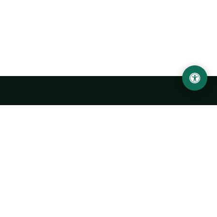
Ургенчский государственный университет
имени Абу Райхана Беруни
Адрес: 220100, Узбекистан, город Ургенч, улица Х. Олимжона,
14.
+998 62 224 6700
info@urdu.uz
Автобус 7, 13, 28