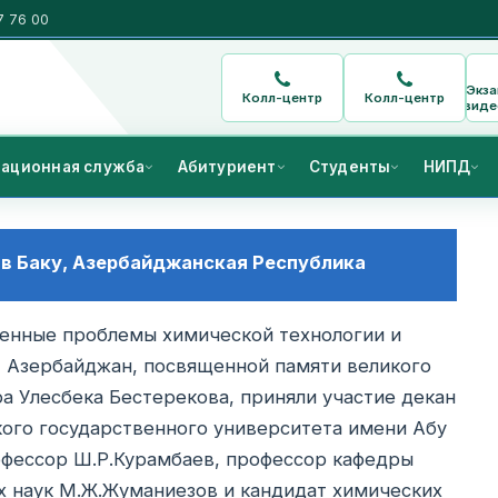
7 76 00
Экз
Колл-центр
Колл-центр
виде
ационная служба
Абитуриент
Студенты
НИПД
в Баку, Азербайджанская Республика
енные проблемы химической технологии и
у, Азербайджан, посвященной памяти великого
ра Улесбека Бестерекова, приняли участие декан
кого государственного университета имени Абу
рофессор Ш.Р.Курамбаев, профессор кафедры
х наук М.Ж.Жуманиезов и кандидат химических