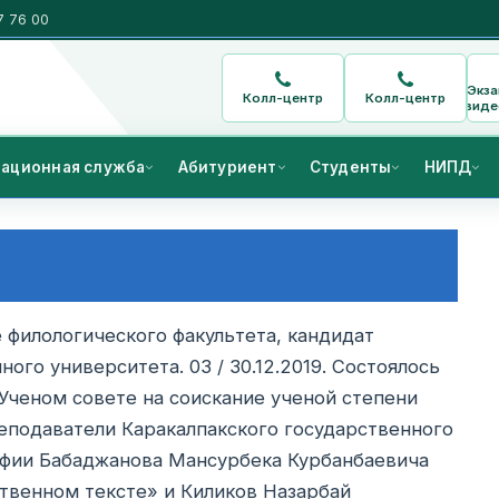
7 76 00
Экз
Колл-центр
Колл-центр
виде
ационная служба
Абитуриент
Студенты
НИПД
е филологического факультета, кандидат
ого университета. 03 / 30.12.2019. Состоялось
Ученом совете на соискание ученой степени
преподаватели Каракалпакского государственного
офии Бабаджанова Мансурбека Курбанбаевича
твенном тексте» и Киликов Назарбай