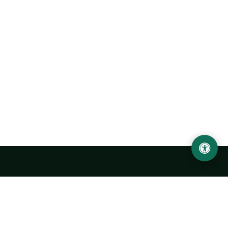
Ургенчский государственный университет
имени Абу Райхана Беруни
Адрес: 220100, Узбекистан, город Ургенч, улица Х. Олимжона,
14.