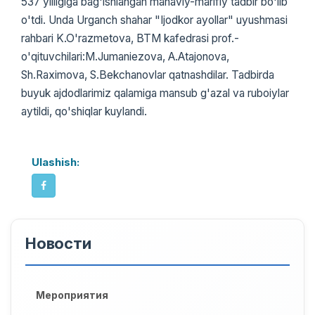
537 yilligiga bag'ishlangan manaviy-marifiy tadbir bo'lib
o'tdi. Unda Urganch shahar "Ijodkor ayollar" uyushmasi
rahbari K.O'razmetova, BTM kafedrasi prof.-
o'qituvchilari:M.Jumaniezova, A.Atajonova,
Sh.Raximova, S.Bekchanovlar qatnashdilar. Tadbirda
buyuk ajdodlarimiz qalamiga mansub g'azal va ruboiylar
aytildi, qo'shiqlar kuylandi.
Ulashish:
Новости
Мероприятия