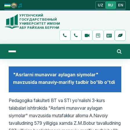
UZ
RU
EN
УРГЕНЧСКИЙ
ГОСУДАРСТВЕННЫЙ
УНИВЕРСИТЕТ ИМЕНИ
АБУ РАЙХАНА БЕРУНИ
"Asrlarni munavvar aylagan siymolar"
mavzusida manaviy-marifiy tadbir bo'lib o'tdi
Pedagogika fakulteti BT va STI yo'nalishi 3-kurs
talabalari ishtirokida "Asrlarni munavvar aylagan
siymolar" mavzusida mutafakkur alloma A.Navoiy
tavalludining 579 yilligiga xamda Z.M.Bobur tavalludining