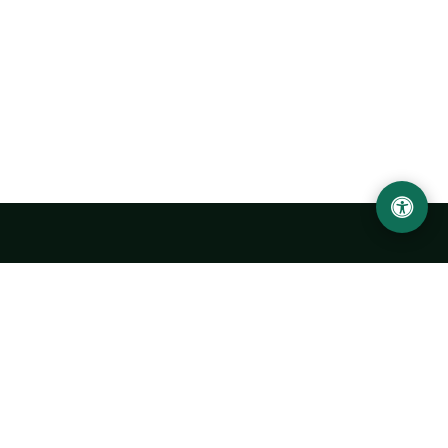
Ургенчский государственный университет
имени Абу Райхана Беруни
Адрес: 220100, Узбекистан, город Ургенч, улица Х. Олимжона,
14.
+998 62 224 6700
info@urdu.uz