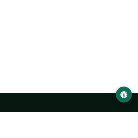
Ургенчский государственный университет
имени Абу Райхана Беруни
Адрес: 220100, Узбекистан, город Ургенч, улица Х. Олимжона,