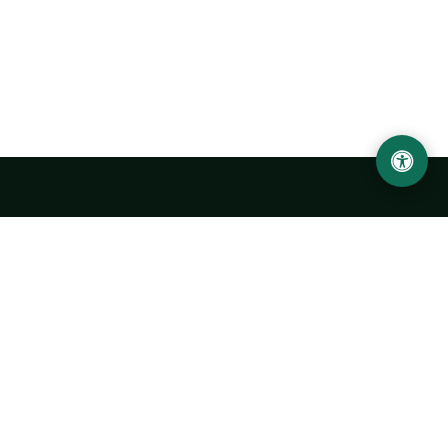
Abu Rayhon Beruniy nomidagi Urganch davlat
universiteti
O‘zbekiston, Urganch shahar, 220100, Hamid Olimjon ko‘chasi, 14-
uy
+998 62 224 6700
info@urdu.uz
Avtobus 7, 13, 28