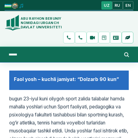
UZ
RU
EN
ABU RAYHON BERUNIY
NOMIDAGI URGANCH
DAVLAT UNIVERSITETI
Faol yosh – kuchli jamiyat: “Dolzarb 90 kun”
bugun 23-iyul kuni oliygoh sport zalida talabalar hamda
mahalla yoshlari uchun Sport faoliyati, pedagogika va
psixologiya fakulteti tashabbusi bilan sportning kurash,
og’ir atletika, tennis hamda voyelbol turlaridan
musobaqalar tashkil etildi. Unda yoshlar faol ishtirok etib,