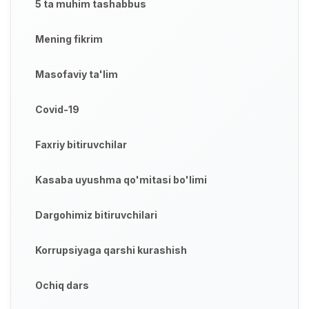
5 ta muhim tashabbus
Mening fikrim
Masofaviy ta'lim
Covid-19
Faxriy bitiruvchilar
Kasaba uyushma qo'mitasi bo'limi
Dargohimiz bitiruvchilari
Korrupsiyaga qarshi kurashish
Ochiq dars