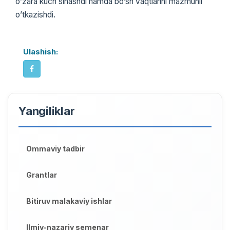
o’zara kuch sinashdi hamda bo’sh vaqtlarini mazmunli
o’tkazishdi.
Ulashish:
Yangiliklar
Ommaviy tadbir
Grantlar
Bitiruv malakaviy ishlar
Ilmiy-nazariy semenar