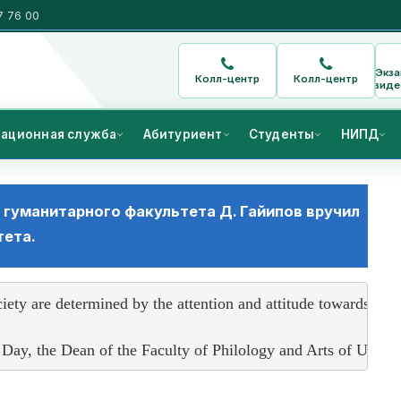
7 76 00
Экз
Колл-центр
Колл-центр
виде
ационная служба
Абитуриент
Студенты
НИПД
 гуманитарного факультета Д. Гайипов вручил
тета.
ciety are determined by the attention and attitude towards wome
Day, the Dean of the Faculty of Philology and Arts of Urgenc