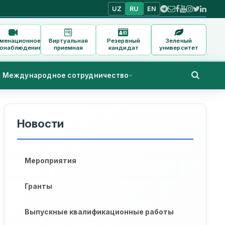
UZ
RU
EN
аменационное
Виртуальная
Резервный
Зеленый
онаблюдение
приемная
кандидат
университет
Международное сотрудничество
Новости
Мероприятия
n. After all, respect for women is a sign of respect for the na
Гранты
h State University named after Abu Rayhon Beruni, D. Gayipov
Выпускные квалификационные работы