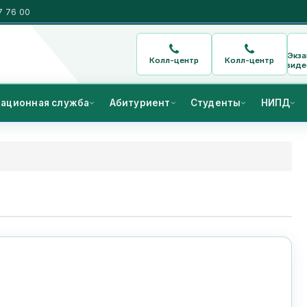
7 76 00
Экз
Колл-центр
Колл-центр
виде
ационная служба
Абитуриент
Студенты
НИПД