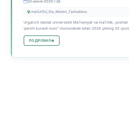
20 июня 2020 г.
-
t.me/UrDU_5ta_Muhim_Tashabbus
Urganch davlat universiteti Maʼnaviyat va maʼrifat, yoshlar
qarshi kurash kuni" munosabati bilan 2020 yilning 20 iyuni
ПОДРОБНО