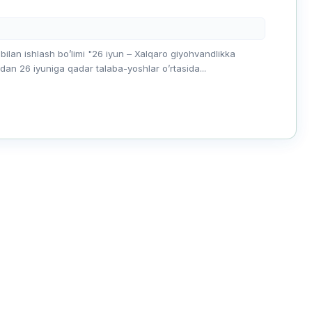
 bilan ishlash boʼlimi "26 iyun – Xalqaro giyohvandlikka
dan 26 iyuniga qadar talaba-yoshlar oʼrtasida...