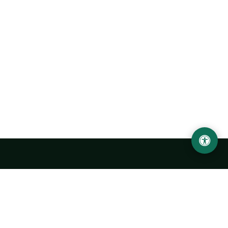
Ургенчский государственный университет
имени Абу Райхана Беруни
Адрес: 220100, Узбекистан, город Ургенч, улица Х. Олимжона,
14.