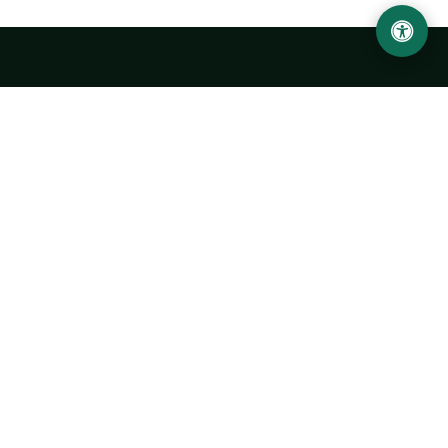
Ургенчский государственный университет
имени Абу Райхана Беруни
Адрес: 220100, Узбекистан, город Ургенч, улица Х. Олимжона,
14.
+998 62 224 6700
info@urdu.uz
Автобус 7, 13, 28
УНИВЕРСИТЕТ