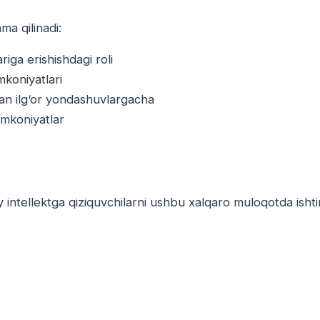
a qilinadi:
riga erishishdagi roli
mkoniyatlari
dan ilg‘or yondashuvlargacha
imkoniyatlar
y intellektga qiziquvchilarni ushbu xalqaro muloqotda isht