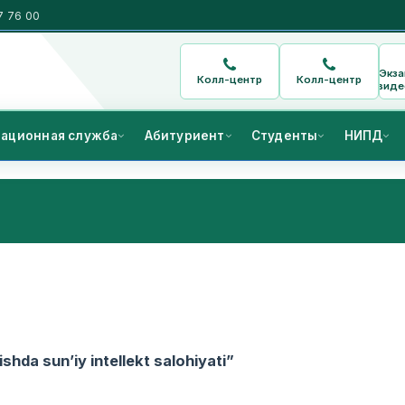
7 76 00
Экз
Колл-центр
Колл-центр
виде
ационная служба
Абитуриент
Студенты
НИПД
shda sun’iy intellekt salohiyati”