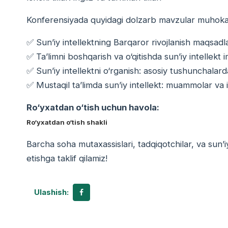
Konferensiyada quyidagi dolzarb mavzular muhokam
✅ Sun’iy intellektning Barqaror rivojlanish maqsadla
✅ Ta’limni boshqarish va o‘qitishda sun’iy intellekt i
✅ Sun’iy intellektni o‘rganish: asosiy tushunchalar
✅ Mustaqil ta’limda sun’iy intellekt: muammolar va 
Ro‘yxatdan o‘tish uchun havola:
Ro‘yxatdan o‘tish shakli
Barcha soha mutaxassislari, tadqiqotchilar, va sun’i
etishga taklif qilamiz!
Ulashish: