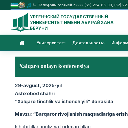
Телефоны горячей линии (62) 224-66-80, (62) 22
УРГЕНЧСКИЙ ГОСУДАРСТВЕННЫЙ
УНИВЕРСИТЕТ ИМЕНИ АБУ РАЙХАНА
БЕРУНИ
Университет
Деятельность
Информ
Xalqaro onlayn konferensiya
29-avgust, 2025-yil
Ashxobod shahri
“Xalqaro tinchlik va ishonch yili” doirasida
Mavzu: “Barqaror rivojlanish maqsadlariga erishi
Ishchi tillar: ingliz va turkman tillari