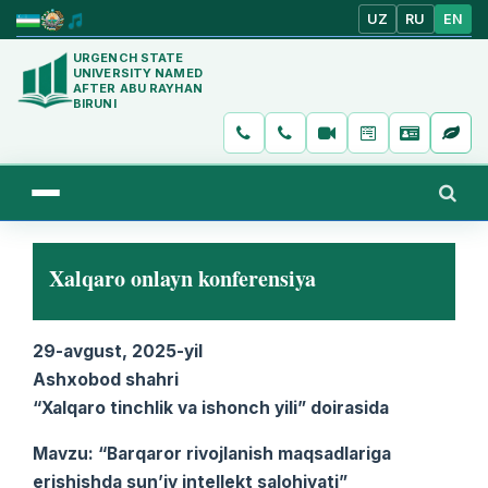
UZ
RU
EN
URGENCH STATE
UNIVERSITY NAMED
AFTER ABU RAYHAN
BIRUNI
Xalqaro onlayn konferensiya
29-avgust, 2025-yil
Ashxobod shahri
“Xalqaro tinchlik va ishonch yili” doirasida
Mavzu: “Barqaror rivojlanish maqsadlariga
erishishda sun’iy intellekt salohiyati”