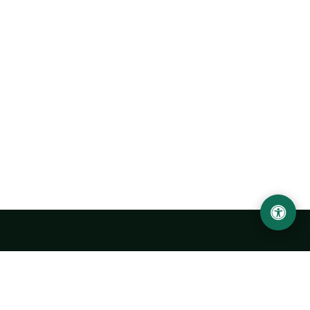
Urgench State University named after Abu Rayhan
Biruni
14, Kh.Alimdjan str, Urgench city, 220100, Uzbekistan