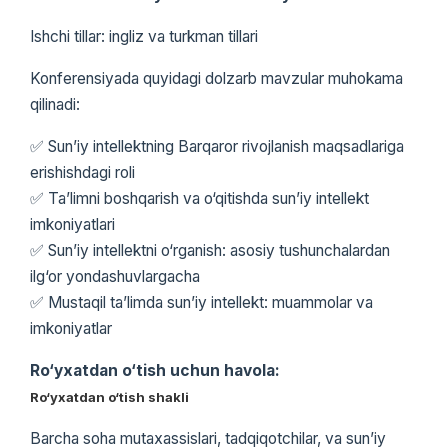
Ishchi tillar: ingliz va turkman tillari
Konferensiyada quyidagi dolzarb mavzular muhokama
qilinadi:
✅ Sun’iy intellektning Barqaror rivojlanish maqsadlariga
erishishdagi roli
✅ Ta’limni boshqarish va o‘qitishda sun’iy intellekt
imkoniyatlari
✅ Sun’iy intellektni o‘rganish: asosiy tushunchalardan
ilg‘or yondashuvlargacha
✅ Mustaqil ta’limda sun’iy intellekt: muammolar va
imkoniyatlar
Ro‘yxatdan o‘tish uchun havola:
Ro‘yxatdan o‘tish shakli
Barcha soha mutaxassislari, tadqiqotchilar, va sun’iy