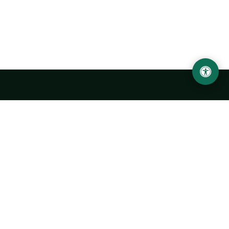
Urgench State University named after Abu Rayhan
Biruni
14, Kh.Alimdjan str, Urgench city, 220100, Uzbekistan
+998 62 224 6700
info@urdu.uz
Bus 7, 13, 28