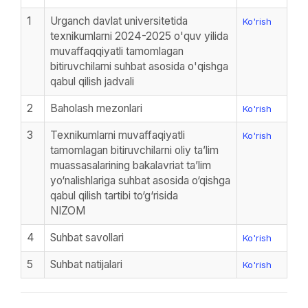
1
Urganch davlat universitetida
Ko'rish
texnikumlarni 2024-2025 o'quv yilida
muvaffaqqiyatli tamomlagan
bitiruvchilarni suhbat asosida o'qishga
qabul qilish jadvali
2
Baholash mezonlari
Ko'rish
3
Texnikumlarni muvaffaqiyatli
Ko'rish
tamomlagan bitiruvchilarni oliy ta’lim
muassasalarining bakalavriat ta’lim
yo‘nalishlariga suhbat asosida o‘qishga
qabul qilish tartibi to‘g‘risida
NIZOM
4
Suhbat savollari
Ko'rish
5
Suhbat natijalari
Ko'rish