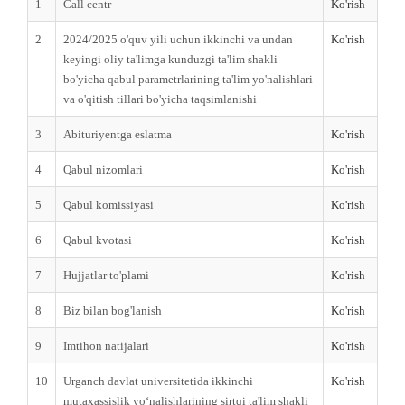
1
Call centr
Ko'rish
2
2024/2025 o'quv yili uchun ikkinchi va undan
Ko'rish
keyingi oliy ta'limga kunduzgi ta'lim shakli
bo'yicha qabul parametrlarining ta'lim yo'nalishlari
va o'qitish tillari bo'yicha taqsimlanishi
3
Abituriyentga eslatma
Ko'rish
4
Qabul nizomlari
Ko'rish
5
Qabul komissiyasi
Ko'rish
6
Qabul kvotasi
Ko'rish
7
Hujjatlar to'plami
Ko'rish
8
Biz bilan bog'lanish
Ko'rish
9
Imtihon natijalari
Ko'rish
10
Urganch davlat universitetida ikkinchi
Ko'rish
mutaxassislik yo‘nalishlarining sirtqi ta'lim shakli