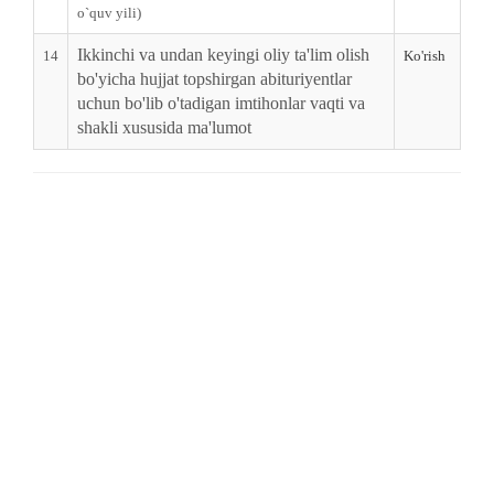
o`quv yili)
Ikkinchi va undan keyingi oliy ta'lim olish
14
Ko'rish
bo'yicha hujjat topshirgan abituriyentlar
uchun bo'lib o'tadigan imtihonlar vaqti va
shakli xususida ma'lumot