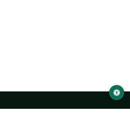
Urgench State University named after Abu Rayhan
Biruni
14, Kh.Alimdjan str, Urgench city, 220100, Uzbekistan