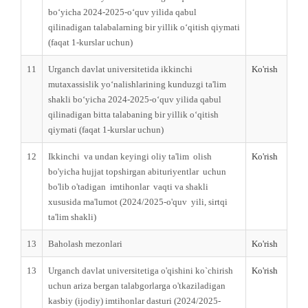
bo‘yicha 2024-2025-o‘quv yilida qabul
qilinadigan talabalarning bir yillik o‘qitish qiymati
(faqat 1-kurslar uchun)
11
Urganch davlat universitetida ikkinchi
Ko'rish
mutaxassislik yo‘nalishlarining kunduzgi ta'lim
shakli bo‘yicha 2024-2025-o‘quv yilida qabul
qilinadigan bitta talabaning bir yillik o‘qitish
qiymati (faqat 1-kurslar uchun)
12
Ikkinchi vа undаn keyingi oliy ta'lim olish
Ko'rish
bo'yicha hujjat topshirgan аbituriуеntlаr uсhun
bo'lib o'tadigan imtihonlar vaqti vа shakli
xususida ma'lumot (2024/2025-o'quv yili, sirtqi
ta'lim shakli)
13
Baholash mezonlari
Ko'rish
13
Urganch davlat universitetiga o'qishini ko`chirish
Ko'rish
uchun ariza bergan talabgorlarga o'tkaziladigan
kasbiy (ijodiy) imtihonlar dasturi (2024/2025-