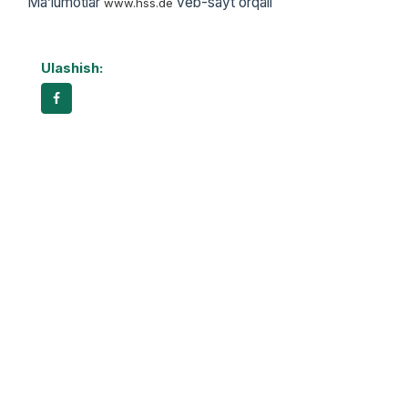
Ma’lumotlar
veb-sayt orqali
www.hss.de
Ulashish: