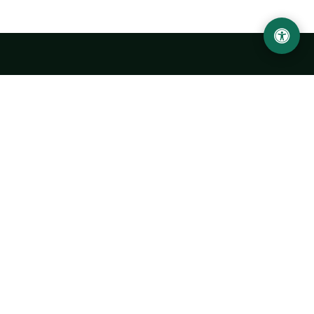
Ургенчский государственный университет
имени Абу Райхана Беруни
Адрес: 220100, Узбекистан, город Ургенч, улица Х. Олимжона,
14.
+998 62 224 6700
info@urdu.uz
Автобус 7, 13, 28
УНИВЕРСИТЕТ