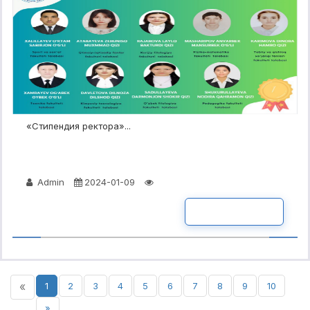
«Стипендия ректора»...
Admin
2024-01-09
ПОДРОБНО
«
1
2
3
4
5
6
7
8
9
10
»