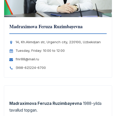
Madraximova Feruza Ruzimbayevna
14, Kh.Alimdjan str, Urgench city, 220100, Uzbekistan
Tuesday, Friday: 10:00 to 12:00
fmr88@mail.ru
(998-62)224-6700
Madraximova Feruza Ruzimbayevna
1988-yilda
tavallud topgan.