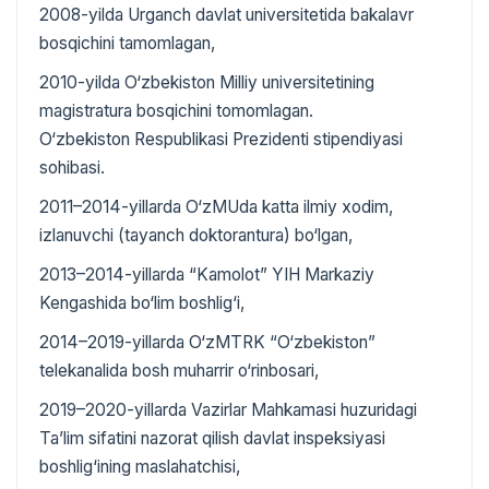
2008-yilda Urganch davlat universitetida bakalavr
bosqichini tamomlagan,
2010-yilda O‘zbekiston Milliy universitetining
magistratura bosqichini tomomlagan.
O‘zbekiston Respublikasi Prezidenti stipendiyasi
sohibasi.
2011–2014-yillarda O‘zMUda katta ilmiy xodim,
izlanuvchi (tayanch doktorantura) bo‘lgan,
2013–2014-yillarda “Kamolot” YIH Markaziy
Kengashida bo‘lim boshlig‘i,
2014–2019-yillarda O‘zMTRK “O‘zbekiston”
telekanalida bosh muharrir o‘rinbosari,
2019–2020-yillarda Vazirlar Mahkamasi huzuridagi
Ta’lim sifatini nazorat qilish davlat inspeksiyasi
boshlig‘ining maslahatchisi,