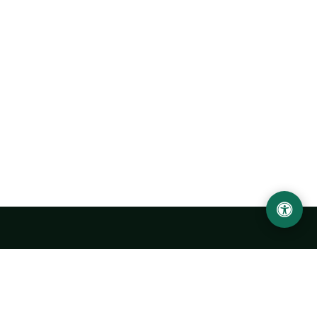
Ургенчский государственный университет
имени Абу Райхана Беруни
Адрес: 220100, Узбекистан, город Ургенч, улица Х. Олимжона,
14.