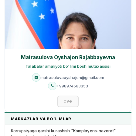
Matrasulova Oyshajon Rajabbayevna
Talabalar amaliyoti bo'limi bosh mutaxassisi
matrasulovaoyshajon@gmail.com
+998974563353
CV
MARKAZLAR VA BO‘LIMLAR
Korrupsiyaga qarshi kurashish "Komplayens-nazorat"