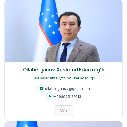
Ollaberganov Xushnud Erkin o'g'li
Talabalar amaliyoti bo'limi boshlig'i
ollaberganov@gmail.com
+998975131413
CV