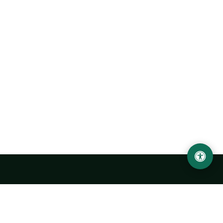
Abu Rayhon Beruniy nomidagi Urganch davlat
universiteti
O‘zbekiston, Urganch shahar, 220100, Hamid Olimjon ko‘chasi, 14-