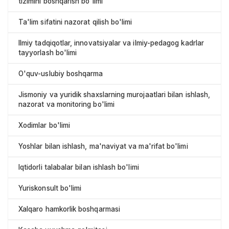
tizimini boshqarish bo'limi
Ta'lim sifatini nazorat qilish bo'limi
Ilmiy tadqiqotlar, innovatsiyalar va ilmiy-pedagog kadrlar
tayyorlash bo'limi
O'quv-uslubiy boshqarma
Jismoniy va yuridik shaxslarning murojaatlari bilan ishlash,
nazorat va monitoring bo'limi
Xodimlar bo'limi
Yoshlar bilan ishlash, ma'naviyat va ma'rifat bo'limi
Iqtidorli talabalar bilan ishlash bo'limi
Yuriskonsult bo'limi
Xalqaro hamkorlik boshqarmasi