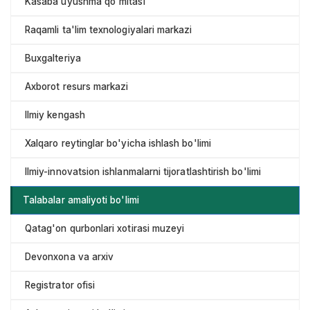
Kasaba uyushma qo'mitasi
Raqamli ta'lim texnologiyalari markazi
Buxgalteriya
Axborot resurs markazi
Ilmiy kengash
Xalqaro reytinglar bo'yicha ishlash bo'limi
Ilmiy-innovatsion ishlanmalarni tijoratlashtirish bo'limi
Talabalar amaliyoti bo'limi
Qatag'on qurbonlari xotirasi muzeyi
Devonxona va arxiv
Registrator ofisi