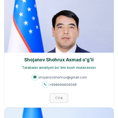
Shojanov Shohrux Axmad o'g'li
Talabalar amaliyoti bo'limi bosh mutaxassisi
shojanovshohrux@gmail.com
+998999609598
CV