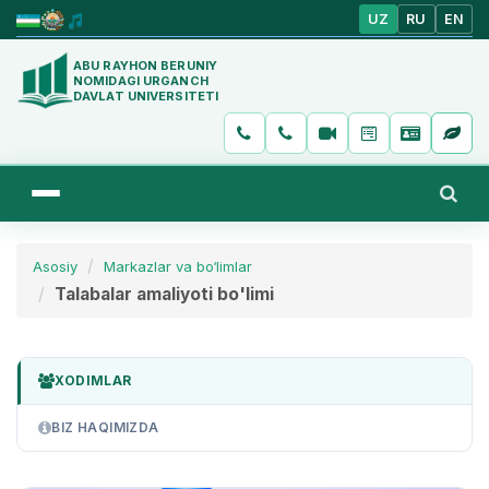
UZ
RU
EN
ABU RAYHON BERUNIY
NOMIDAGI URGANCH
DAVLAT UNIVERSITETI
Asosiy
Markazlar va bo‘limlar
Talabalar amaliyoti bo'limi
XODIMLAR
BIZ HAQIMIZDA