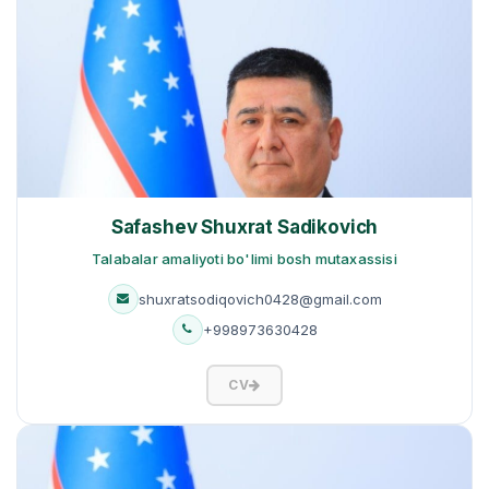
Safashev Shuxrat Sadikovich
Talabalar amaliyoti bo'limi bosh mutaxassisi
shuxratsodiqovich0428@gmail.com
+998973630428
CV