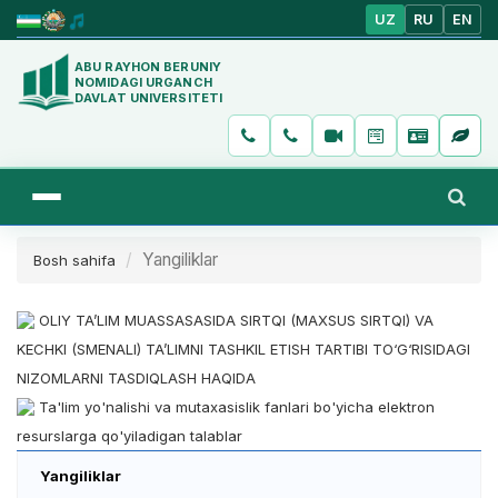
UZ
RU
EN
ABU RAYHON BERUNIY
NOMIDAGI URGANCH
DAVLAT UNIVERSITETI
Yangiliklar
Bosh sahifa
OLIY TA’LIM MUASSASASIDA SIRTQI (MAXSUS SIRTQI) VA
KECHKI (SMENALI) TA’LIMNI TASHKIL ETISH TARTIBI TO‘G‘RISIDAGI
NIZOMLARNI TASDIQLASH HAQIDA
Ta'lim yo'nalishi va mutaxasislik fanlari bo'yicha elektron
resurslarga qo'yiladigan talablar
Yangiliklar