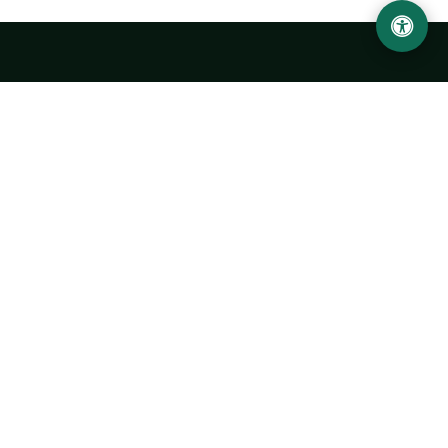
Abu Rayhon Beruniy nomidagi Urganch davlat
universiteti
O‘zbekiston, Urganch shahar, 220100, Hamid Olimjon ko‘chasi, 14-
uy
+998 62 224 6700
info@urdu.uz
Avtobus 7, 13, 28
UNIVERSITET