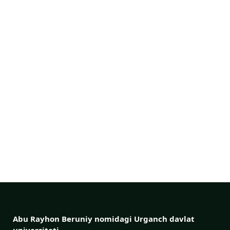
Abu Rayhon Beruniy nomidagi Urganch davlat