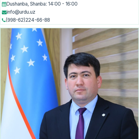
Dushanba, Shanba: 14:00 - 16:00
info@urdu.uz
(998-62)224-66-88