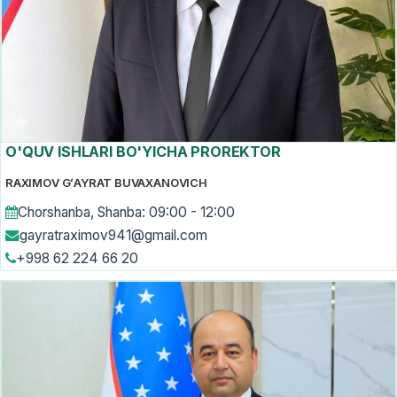
O'QUV ISHLARI BO'YICHA PROREKTOR
RAXIMOV GʻAYRAT BUVAXANOVICH
Chorshanba, Shanba: 09:00 - 12:00
gayratraximov941@gmail.com
+998 62 224 66 20