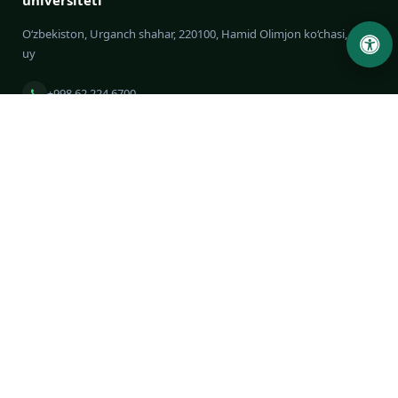
universiteti
O‘zbekiston, Urganch shahar, 220100, Hamid Olimjon ko‘chasi, 14-
uy
+998 62 224 6700
info@urdu.uz
Avtobus 7, 13, 28
UNIVERSITET
Universitet tarixi
Universitet nizomi
Rektorat
Fakultetlar