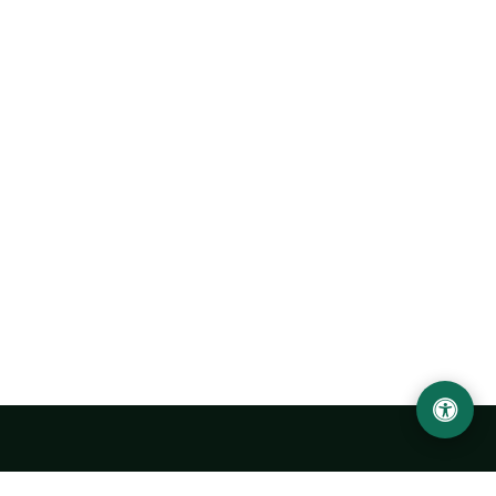
Abu Rayhon Beruniy nomidagi Urganch davlat