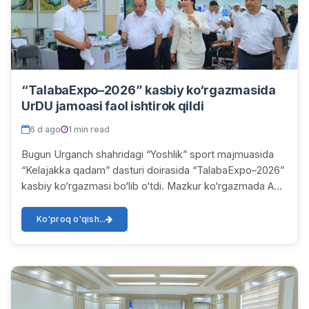
“TalabaExpo–2026” kasbiy ko‘rgazmasida
UrDU jamoasi faol ishtirok qildi
6 d ago
1 min read
Bugun Urganch shahridagi “Yoshlik” sport majmuasida
“Kelajakka qadam” dasturi doirasida “TalabaExpo–2026”
kasbiy ko‘rgazmasi bo‘lib o‘tdi. Mazkur ko‘rgazmada Abu
Rayhon Beruniy nomidagi Urganch davlat...
Ko'proq o'qish...