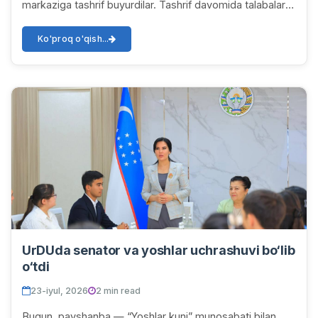
markaziga tashrif buyurdilar. Tashrif davomida talabalar
markazda jamlangan noyob qo‘lyozmalar,...
Ko'proq o'qish...
UrDUda senator va yoshlar uchrashuvi bo‘lib
o‘tdi
23-iyul, 2026
2 min read
Bugun, payshanba — “Yoshlar kuni” munosabati bilan