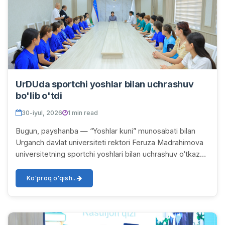
UrDUda sportchi yoshlar bilan uchrashuv
bo'lib o'tdi
30-iyul, 2026
1 min read
Bugun, payshanba — “Yoshlar kuni” munosabati bilan
Urganch davlat universiteti rektori Feruza Madrahimova
universitetning sportchi yoshlari bilan uchrashuv o‘tkazdi.
Uchrashuv avvalida sportchi talaba...
Ko'proq o'qish...