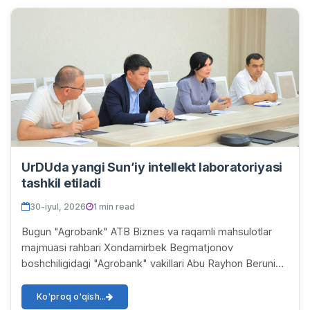
UrDUda yangi Sun’iy intellekt laboratoriyasi
tashkil etiladi
30-iyul, 2026
1 min read
Bugun "Agrobank" ATB Biznes va raqamli mahsulotlar
majmuasi rahbari Xondamirbek Begmatjonov
boshchiligidagi "Agrobank" vakillari Abu Rayhon Beruniy
nomidagi Urganch davlat universitetida bo‘ldilar. Ta...
Ko'proq o'qish...