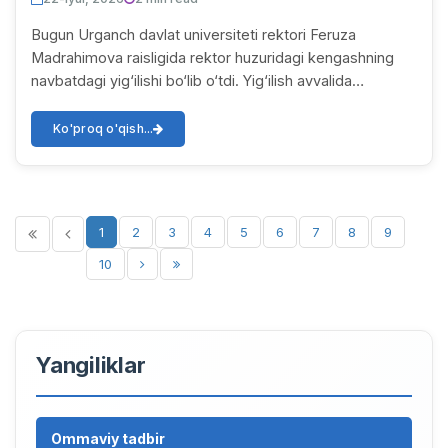
Bugun Urganch davlat universiteti rektori Feruza
Madrahimova raisligida rektor huzuridagi kengashning
navbatdagi yig‘ilishi bo‘lib o‘tdi. Yig‘ilish avvalida
universitetda o‘tkazilgan kasbiy (ijodiy) i...
Ko'proq o'qish...
1
2
3
4
5
6
7
8
9
10
Yangiliklar
Ommaviy tadbir