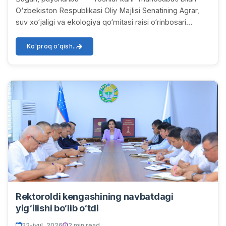
O‘zbekiston Respublikasi Oliy Majlisi Senatining Agrar,
suv xo‘jaligi va ekologiya qo‘mitasi raisi o‘rinbosari
Sayyora Abdikarimova Urganch davlat un...
Ko'proq o'qish...
Rektoroldi kengashining navbatdagi
yig‘ilishi bo‘lib o‘tdi
22-iyul, 2026
2 min read