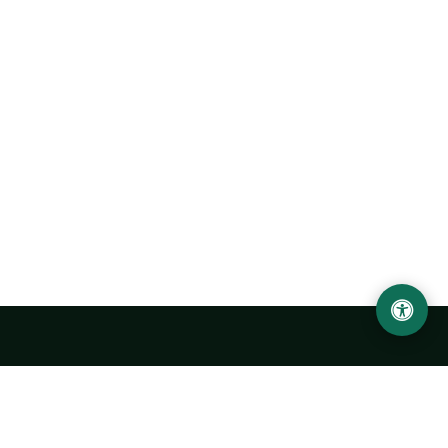
Abu Rayhon Beruniy nomidagi Urganch davlat
universiteti
O‘zbekiston, Urganch shahar, 220100, Hamid Olimjon ko‘chasi, 14-