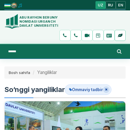
UZ
RU
EN
ABU RAYHON BERUNIY
NOMIDAGI URGANCH
DAVLAT UNIVERSITETI
Yangiliklar
Bosh sahifa
So‘nggi yangiliklar
Ommaviy tadbir