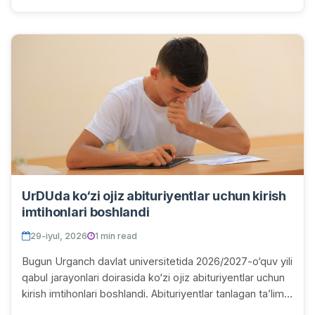
UrDUda ko‘zi ojiz abituriyentlar uchun kirish
imtihonlari boshlandi
29-iyul, 2026
1 min read
Bugun Urganch davlat universitetida 2026/2027-o‘quv yili
qabul jarayonlari doirasida ko‘zi ojiz abituriyentlar uchun
kirish imtihonlari boshlandi. Abituriyentlar tanlagan ta’lim
yo‘nalishlariga mos mu...