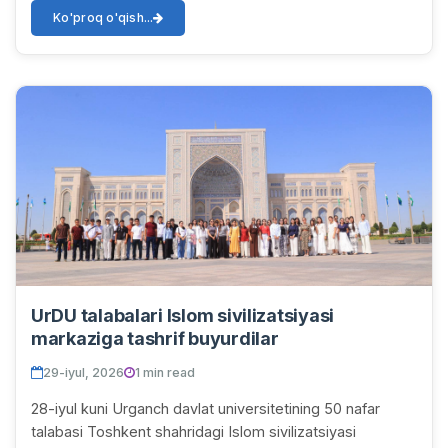
Ko'proq o'qish...
UrDU talabalari Islom sivilizatsiyasi
markaziga tashrif buyurdilar
29-iyul, 2026
1 min read
28-iyul kuni Urganch davlat universitetining 50 nafar
talabasi Toshkent shahridagi Islom sivilizatsiyasi