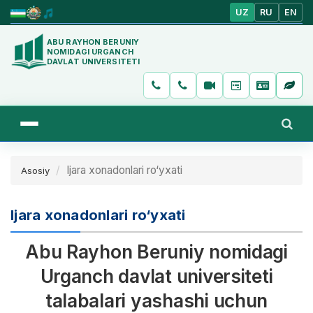
UZ
RU
EN
ABU RAYHON BERUNIY
NOMIDAGI URGANCH
DAVLAT UNIVERSITETI
Ijara xonadonlari ro‘yxati
Asosiy
Ijara xonadonlari ro‘yxati
Abu Rayhon Beruniy nomidagi
Urganch davlat universiteti
talabalari yashashi uchun