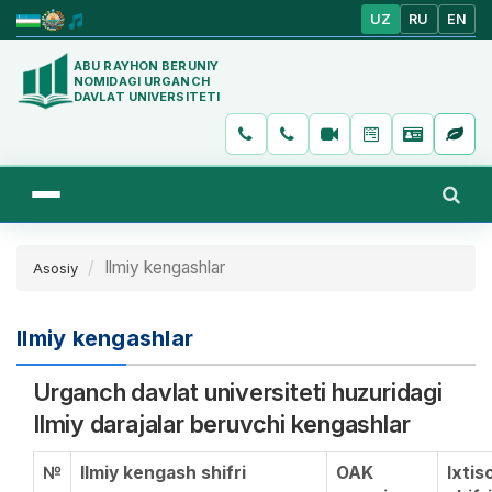
UZ
RU
EN
ABU RAYHON BERUNIY
NOMIDAGI URGANCH
DAVLAT UNIVERSITETI
Ilmiy kengashlar
Asosiy
Ilmiy kengashlar
Urganch davlat universiteti huzuridagi
Ilmiy darajalar beruvchi kengashlar
№
Ilmiy kengash shifri
OAK
Ixtis