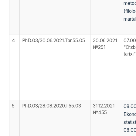
metod
(filolo
martal
4
PhD.03/30.06.2021.Tar.55.05
30.06.2021
07.00
№291
“O‘zb
tarixi”
5
PhD.03/28.08.2020.I.55.03
31.12.2021
08.00
№455
Ekono
statis
08.00.