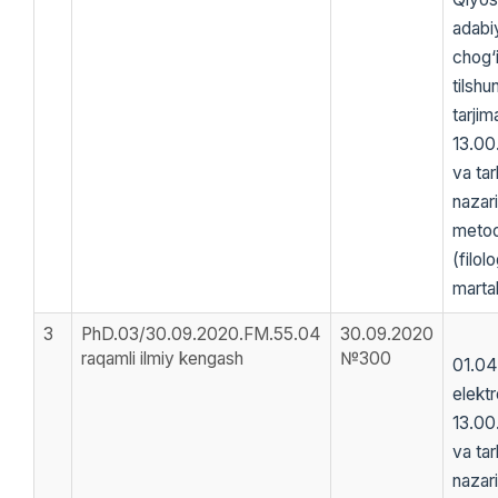
adabi
chog‘
tilshu
tarjim
13.00
va tar
nazar
metod
(filolo
martal
3
PhD.03/30.09.2020.FM.55.04
30.09.2020
raqamli ilmiy kengash
№300
01.04
elektr
13.00
va tar
nazar