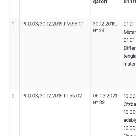
qarori
shifr
1
PhD.03/30.12.2019.FM.55.01
30.12.2019,
01.01.
№441
Matem
01.01
Differ
tengl
matem
2
PhD.03/30.12.2019.Fil.55.02
06.03.2021
10.00.
№ 89
O‘zbek
10.00
adabiy
10.00
Qiyos