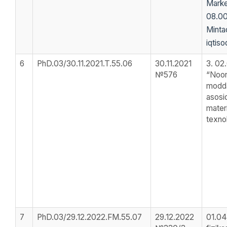
Marke
08.00
Minta
iqtiso
6
PhD.03/30.11.2021.T.55.06
30.11.2021
3. 02.
№576
“Noor
modda
asosi
materi
texno
7
PhD.03/29.12.2022.FM.55.07
29.12.2022
01.04