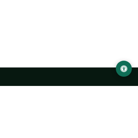
Abu Rayhon Beruniy nomidagi Urganch davlat
universiteti
O‘zbekiston, Urganch shahar, 220100, Hamid Olimjon ko‘chasi, 14-
uy
+998 62 224 6700