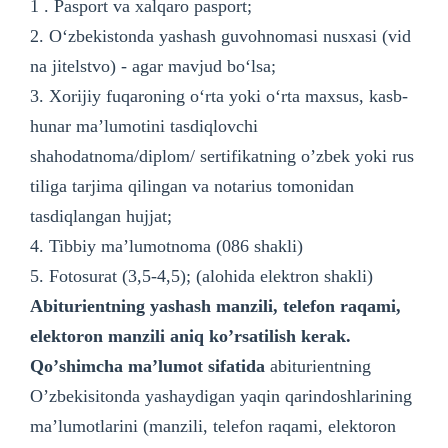
1 . Pasport va xalqaro pasport;
2. O‘zbekistonda yashash guvohnomasi nusxasi (vid
na jitelstvo) - agar mavjud bo‘lsa;
3. Xorijiy fuqaroning o‘rta yoki o‘rta maxsus, kasb-
hunar maʼlumotini tasdiqlovchi
shahodatnoma/diplom/ sertifikatning oʼzbek yoki rus
tiliga tarjima qilingan va notarius tomonidan
tasdiqlangan hujjat;
4. Tibbiy maʼlumotnoma (086 shakli)
5. Fotosurat (3,5-4,5); (alohida elektron shakli)
А
biturientning yashash manzili, telefon raqami,
elektoron manzili aniq koʼrsatilish kerak.
Qoʼshimcha maʼlumot sifatida
abiturientning
Oʼzbekisitonda yashaydigan yaqin qarindoshlarining
maʼlumotlarini (manzili, telefon raqami, elektoron