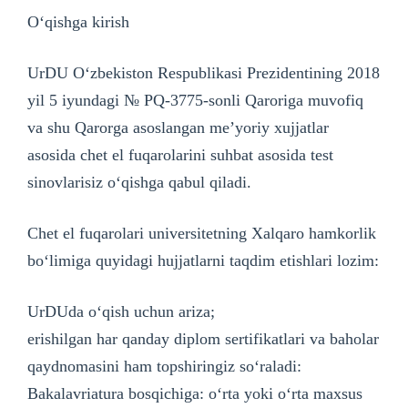
O‘qishga kirish
UrDU O‘zbekiston Respublikasi Prezidentining 2018
yil 5 iyundagi № PQ-3775-sonli Qaroriga muvofiq
va shu Qarorga asoslangan meʼyoriy xujjatlar
asosida chet el fuqarolarini suhbat asosida test
sinovlarisiz o‘qishga qabul qiladi.
Chet el fuqarolari universitetning Xalqaro hamkorlik
bo‘limiga quyidagi hujjatlarni taqdim etishlari lozim:
UrDUda o‘qish uchun ariza;
erishilgan har qanday diplom sertifikatlari va baholar
qaydnomasini ham topshiringiz so‘raladi:
Bakalavriatura bosqichiga: o‘rta yoki o‘rta maxsus