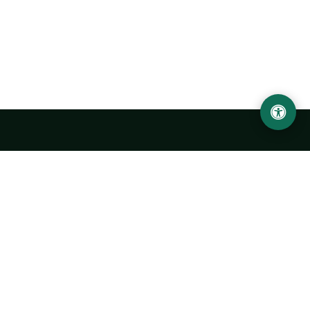
Abu Rayhon Beruniy nomidagi Urganch davlat
universiteti
O‘zbekiston, Urganch shahar, 220100, Hamid Olimjon ko‘chasi, 14-
uy
+998 62 224 6700
info@urdu.uz
Avtobus 7, 13, 28