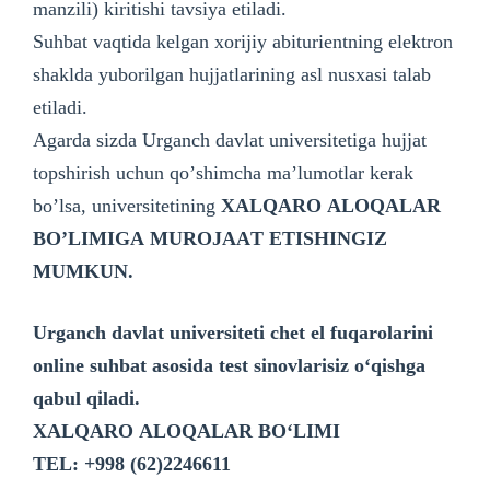
manzili) kiritishi tavsiya etiladi.
Suhbat vaqtida kelgan xorijiy abiturientning elektron
shaklda yuborilgan hujjatlarining asl nusxasi talab
etiladi.
Аgarda sizda Urganch davlat universitetiga hujjat
topshirish uchun qoʼshimcha maʼlumotlar kerak
boʼlsa, universitetining
X
А
LQ
А
RO
А
LOQ
А
L
А
R
BOʼLIMIG
А
MUROJ
АА
T ETISHINGIZ
MUMKUN.
Urganch davlat universiteti chet el fuqarolarini
online suhbat asosida test sinovlarisiz o‘qishga
qabul qiladi.
X
А
LQ
А
RO
А
LOQ
А
L
А
R BO
‘L
IMI
TEL: +998 (62)2246611