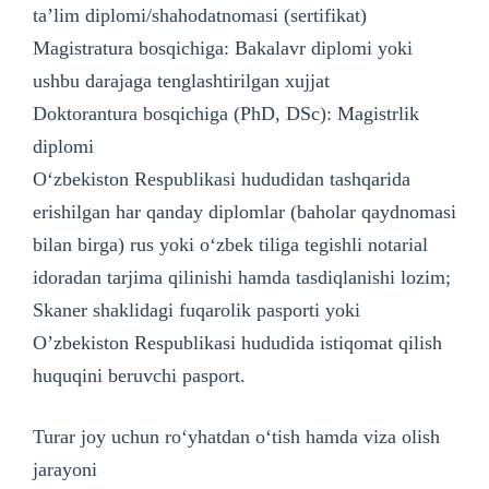
taʼlim diplomi/shahodatnomasi (sertifikat)
Magistratura bosqichiga: Bakalavr diplomi yoki
ushbu darajaga tenglashtirilgan xujjat
Doktorantura bosqichiga (PhD, DSc): Magistrlik
diplomi
O‘zbekiston Respublikasi hududidan tashqarida
erishilgan har qanday diplomlar (baholar qaydnomasi
bilan birga) rus yoki o‘zbek tiliga tegishli notarial
idoradan tarjima qilinishi hamda tasdiqlanishi lozim;
Skaner shaklidagi fuqarolik pasporti yoki
Oʼzbekiston Respublikasi hududida istiqomat qilish
huquqini beruvchi pasport.
Turar joy uchun ro‘yhatdan o‘tish hamda viza olish
jarayoni