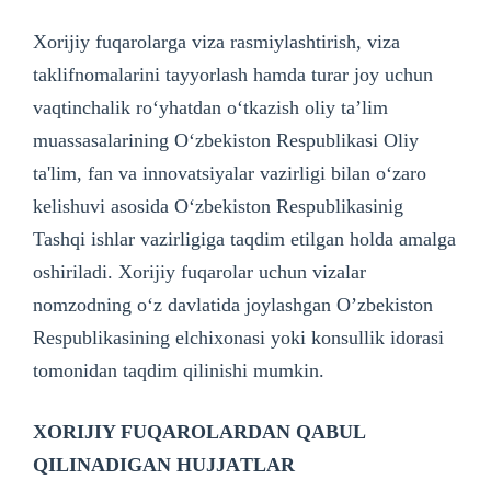
Xorijiy fuqarolarga viza rasmiylashtirish, viza
taklifnomalarini tayyorlash hamda turar joy uchun
vaqtinchalik ro‘yhatdan o‘tkazish oliy taʼlim
muassasalarining O‘zbekiston Respublikasi Oliy
ta'lim, fan va innovatsiyalar vazirligi bilan o‘zaro
kelishuvi asosida O‘zbekiston Respublikasinig
Tashqi ishlar vazirligiga taqdim etilgan holda amalga
oshiriladi. Xorijiy fuqarolar uchun vizalar
nomzodning o‘z davlatida joylashgan Oʼzbekiston
Respublikasining elchixonasi yoki konsullik idorasi
tomonidan taqdim qilinishi mumkin.
XORIJIY FUQ
А
ROL
А
RD
А
N Q
А
BUL
QILIN
А
DIG
А
N HUJJ
А
TL
А
R