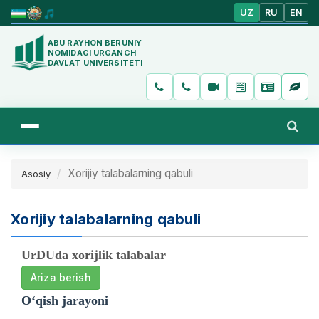
UZ
RU
EN
ABU RAYHON BERUNIY
NOMIDAGI URGANCH
DAVLAT UNIVERSITETI
Xorijiy talabalarning qabuli
Asosiy
Xorijiy talabalarning qabuli
UrDUda xorijlik talabalar
Ariza berish
O‘qish jarayoni