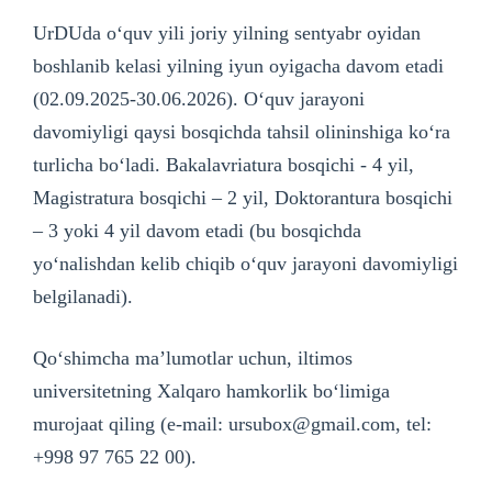
UrDUda o‘quv yili joriy yilning sentyabr oyidan
boshlanib kelasi yilning iyun oyigacha davom etadi
(02.09.2025-30.06.2026). O‘quv jarayoni
davomiyligi qaysi bosqichda tahsil olininshiga ko‘ra
turlicha bo‘ladi. Bakalavriatura bosqichi - 4 yil,
Magistratura bosqichi – 2 yil, Doktorantura bosqichi
– 3 yoki 4 yil davom etadi (bu bosqichda
yo‘nalishdan kelib chiqib o‘quv jarayoni davomiyligi
belgilanadi).
Qo‘shimcha maʼlumotlar uchun, iltimos
universitetning Xalqaro hamkorlik bo‘limiga
murojaat qiling (e-mail: ursubox@gmail.com, tel:
+998 97 765 22 00).