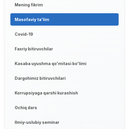
Mening fikrim
Masofaviy ta'lim
Covid-19
Faxriy bitiruvchilar
Kasaba uyushma qo'mitasi bo'limi
Dargohimiz bitiruvchilari
Korrupsiyaga qarshi kurashish
Ochiq dars
Ilmiy-uslubiy seminar