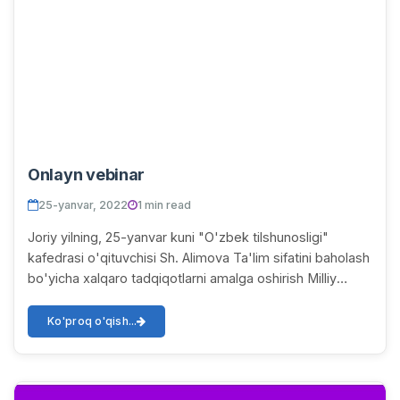
Onlayn vebinar
25-yanvar, 2022
1 min read
Joriy yilning, 25-yanvar kuni "O'zbek tilshunosligi"
kafedrasi o'qituvchisi Sh. Alimova Ta'lim sifatini baholash
bo'yicha xalqaro tadqiqotlarni amalga oshirish Milliy
markazi tomonidan Xalq ta'limi bo...
Ko'proq o'qish...