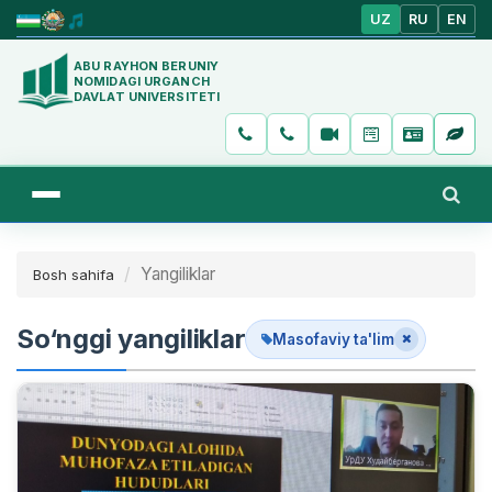
UZ
RU
EN
ABU RAYHON BERUNIY
NOMIDAGI URGANCH
DAVLAT UNIVERSITETI
Yangiliklar
Bosh sahifa
So‘nggi yangiliklar
Masofaviy ta'lim