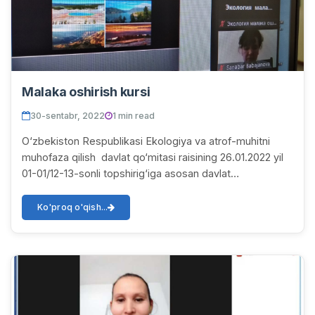
Malaka oshirish kursi
30-sentabr, 2022
1 min read
O‘zbekiston Respublikasi Ekologiya va atrof-muhitni
muhofaza qilish davlat qo‘mitasi raisining 26.01.2022 yil
01-01/12-13-sonli topshirig‘iga asosan davlat
inspektorlarining kasbiy malakalarini munta...
Ko'proq o'qish...