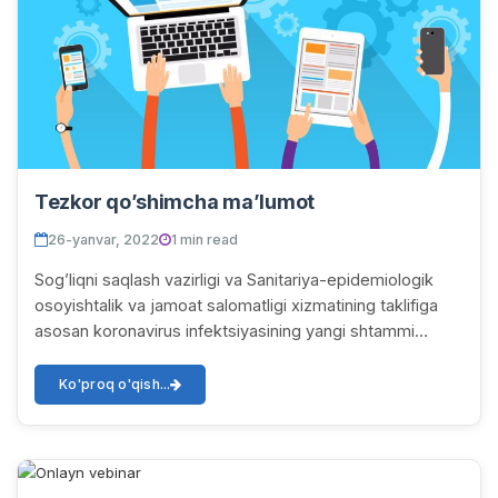
Tezkor qoʼshimcha maʼlumot
26-yanvar, 2022
1 min read
Sogʼliqni saqlash vazirligi va Sanitariya-epidemiologik
osoyishtalik va jamoat salomatligi xizmatining taklifiga
asosan koronavirus infektsiyasining yangi shtammi
bolalar va yoshlar oʼrtasida tarqalis...
Ko'proq o'qish...