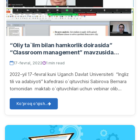
“Oliy ta`lim bilan hamkorlik doirasida”
“Classroom management” mavzusida
vebinar olib borildi.
17-fevral, 2022
1 min read
2022-yil 17-fevral kuni Uganch Davlat Universiteti “Ingliz
tili va adabiyoti” kafedrasi o`qituvchisi Sabirova Bernara
tomonidan maktab o`qituvchilari uchun vebinar olib
borildi. 2022-yil 17-fevral k...
Ko'proq o'qish...