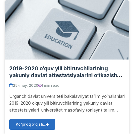
2019-2020 o‘quv yili bitiruvchilarining
yakuniy davlat attestatsiyalarini o‘tkazish
muddatlari
25-may, 2020
1 min read
Urganch davlat universiteti bakalavriyat ta’lim yo‘nalishlari
2019-2020 o‘quv yili bitiruvchilarining yakuniy davlat
attestatsiyalari universitet masofaviy (onlayn) ta’lim
tizimi (dl.urdu.uz) da quyi...
Ko'proq o'qish...