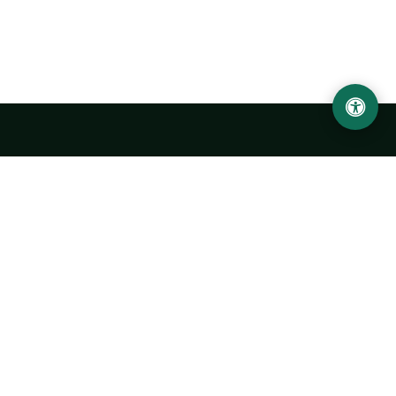
Abu Rayhon Beruniy nomidagi Urganch davlat
universiteti
O‘zbekiston, Urganch shahar, 220100, Hamid Olimjon ko‘chasi, 14-
uy
+998 62 224 6700
info@urdu.uz
Avtobus 7, 13, 28