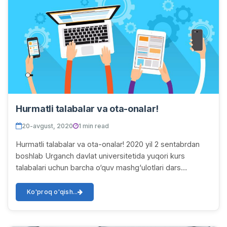
Hurmatli talabalar va ota-onalar!
20-avgust, 2020
1 min read
Hurmatli talabalar va ota-onalar! 2020 yil 2 sentabrdan
boshlab Urganch davlat universitetida yuqori kurs
talabalari uchun barcha o‘quv mashg‘ulotlari dars
jadvallariga muvofiq to‘liq MASOFALI tarzda...
Ko'proq o'qish...