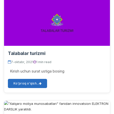
Talabalar turizmi
7-oktabr, 2021
1 min read
Kirish uchun surat ustiga bosing
Ko'proq o'qish...