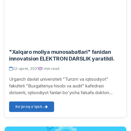
"Xalqaro moliya munosabatlari" fanidan
innovatsion ELEKTRON DARSLIK yaratildi.
22-aprel, 2021
1 min read
Urganch davlat universiteti "Turizm va iqtisodiyot"
fakulteti "Buxgalteriya hisobi va audit" kafedrasi
dotsenti, iqtisodiyot fanlari bo'yicha falsafa doktori
Sherov Alisher Bakberganovich hamda Toshke...
Ko'proq o'qish...