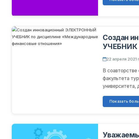
Создан и
УЧЕБНИК 
финансов
22 апреля 2021 г
В соавторстве 
факультета тур
университета, 
Шеровым Алише
Показать больш
Уважаемы