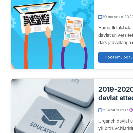
20 августа 2020
Hurmatli talabal
davlat universite
dars jadvallariga
Показать больш
2019-2020 o
davlat atte
25 мая 2020 г.
Urganch davlat un
yili bitiruvchilar