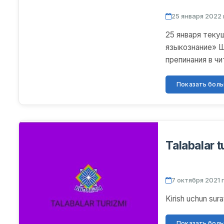
25 января 2022 
25 января теку
языкознание» Ш
препинания в ч
организованном 
Показать больш
Talabalar t
7 октября 2021 г
Kirish uchun sur
Показать больш