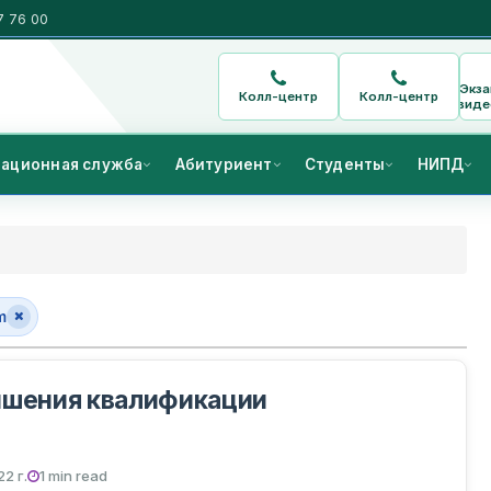
7 76 00
Экз
Колл-центр
Колл-центр
виде
ационная служба
Абитуриент
Студенты
НИПД
m
ышения квалификации
2 г.
1 min read