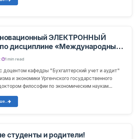
нновационный ЭЛЕКТРОННЫЙ
по дисциплине «Международные
ые отношения»
.
1 min read
с доцентом кафедры "Бухгалтерский учет и аудит"
изма и экономики Ургенчского государственного
доктором философии по экономическим наукам
ром Бакб...
е...
е студенты и родители!