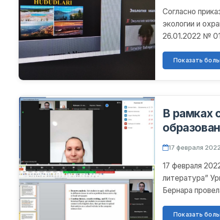
Согласно прика
экологии и охр
26.01.2022 № 01
профессиональн
Показать больш
В рамках 
образован
“Classroo
17 февраля 2022
17 февраля 202
литература” Ур
Бернара провел
преподават...
Показать больш