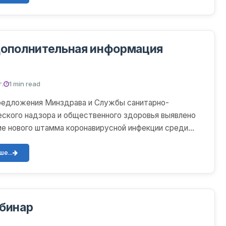
дополнительная информация
г.
1 min read
предложения Минздрава и Службы санитарно-
ского надзора и общественного здоровья выявлено
е нового штамма коронавирусной инфекции среди
жи во всех...
е...
ебинар