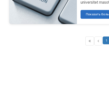
universitet masofa
Показать больш
1