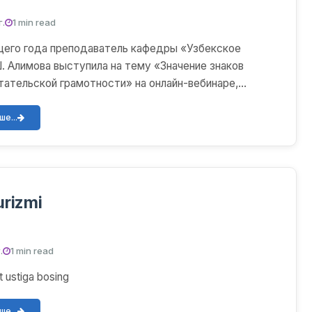
г.
1 min read
щего года преподаватель кафедры «Узбекское
. Алимова выступила на тему «Значение знаков
итательской грамотности» на онлайн-вебинаре,
Национальн...
е...
urizmi
.
1 min read
at ustiga bosing
е...