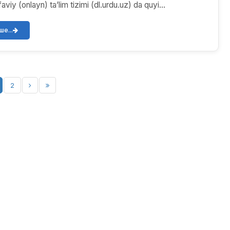
viy (onlayn) ta’lim tizimi (dl.urdu.uz) da quyi...
е...
2