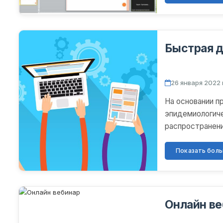
Быстрая 
26 января 2022 
На основании 
эпидемиологиче
распространени
детей и молоде
Показать больш
Онлайн в