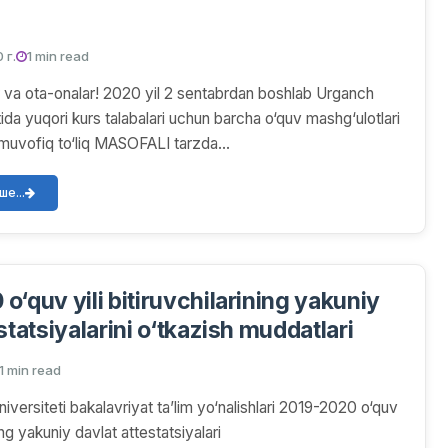
 г.
1 min read
ar va ota-onalar! 2020 yil 2 sentabrdan boshlab Urganch
tida yuqori kurs talabalari uchun barcha o‘quv mashg‘ulotlari
 muvofiq to‘liq MASOFALI tarzda...
е...
‘quv yili bitiruvchilarining yakuniy
statsiyalarini o‘tkazish muddatlari
1 min read
iversiteti bakalavriyat ta’lim yo‘nalishlari 2019-2020 o‘quv
ining yakuniy davlat attestatsiyalari