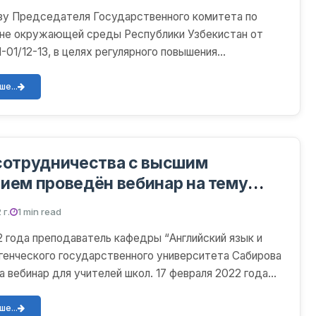
зу Председателя Государственного комитета по
ане окружающей среды Республики Узбекистан от
-01/12-13, в целях регулярного повышения
ой квалифик...
е...
сотрудничества с высшим
ием проведён вебинар на тему
m management”.
 г.
1 min read
2 года преподаватель кафедры “Английский язык и
генческого государственного университета Сабирова
а вебинар для учителей школ. 17 февраля 2022 года
е...