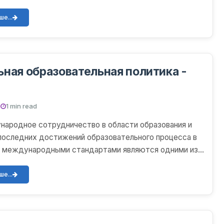
 таълимни...
е...
ная образовательная политика -
.
1 min read
народное сотрудничество в области образования и
последних достижений образовательного процесса в
с международными стандартами являются одними из
...
е...