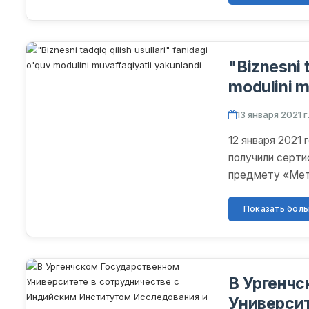
"Biznesni t
modulini m
13 января 2021 г
12 января 2021
получили серти
предмету «Мет
декабря 2020 го
Показать больш
В Ургенчс
Университ