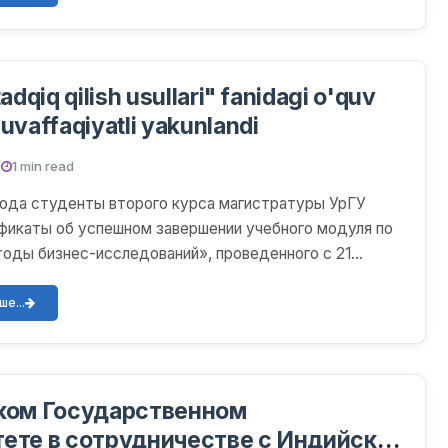
adqiq qilish usullari" fanidagi o'quv
uvaffaqiyatli yakunlandi
.
1 min read
 года студенты второго курса магистратуры УрГУ
фикаты об успешном завершении учебного модуля по
оды бизнес-исследований», проведенного с 21
да п...
е...
ком Государственном
ете в сотрудничестве с Индийским