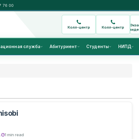
7 76 00
Экз
Колл-центр
Колл-центр
виде
ационная служба
Абитуриент
Студенты
НИПД
hisobi
.
1 min read