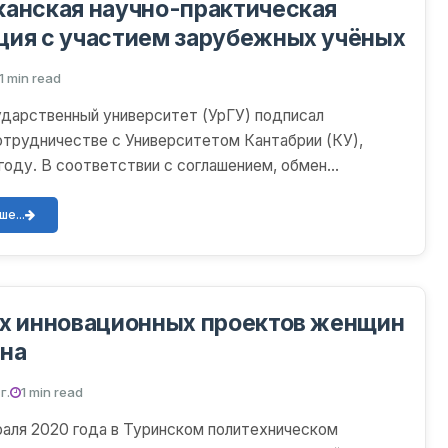
анская научно-практическая
ция с участием зарубежных учёных
1 min read
ударственный университет (УрГУ) подписал
отрудничестве с Университетом Кантабрии (КУ),
 году. В соответствии с соглашением, обмен
гистрантами,...
е...
их инновационных проектов женщин
ана
г.
1 min read
раля 2020 года в Туринском политехническом