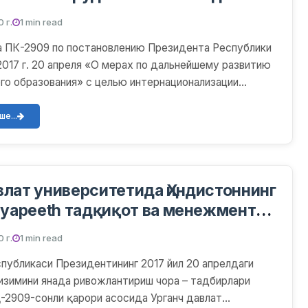
м Исследования и изучения
 г.
1 min read
нта Бхарати Видияпиит
а ПК-2909 по постановлению Президента Республики
я занятия по обменным учебным
2017 г. 20 апреля «О мерах по дальнейшему развитию
ам.
о образования» с целью интернационализации
..
е...
влат университетида Ҳиндистоннинг
idyapeeth тадқиқот ва менежмент
нститути билан ҳамкорликдаги
 г.
1 min read
қув дастурлари йўлга қўйилди
публикаси Президентининг 2017 йил 20 апрелдаги
изимини янада ривожлантириш чора – тадбирлари
Қ-2909-сонли қарори асосида Урганч давлат