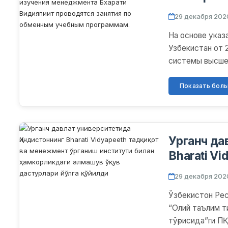
Институто
29 декабря 2020
менеджме
На основе указ
проводятс
Узбекистан от 
программ
системы высшег
образования в У.
Показать больш
Урганч да
Bharati V
ўрганиш и
29 декабря 2020
алмашув ў
Ўзбекистон Рес
“Олий таълим т
тўғрисида”ги П