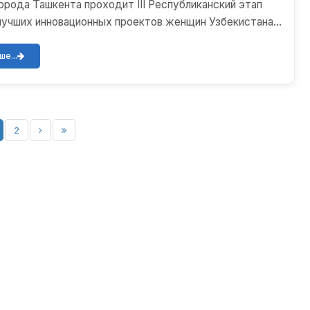
орода Ташкента проходит III Республиканский этап
лучших инновационных проектов женщин Узбекистана».
т...
е...
2