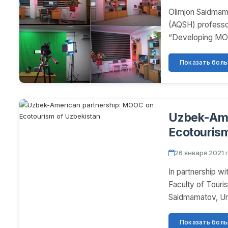
Olimjon Saidmam
(AQSH) professor
“Developing MOO
Показать больш
Uzbek-Ame
Ecotourism
26 января 2021 г
In partnership wi
Faculty of Touri
Saidmamatov, Um
Показать больш