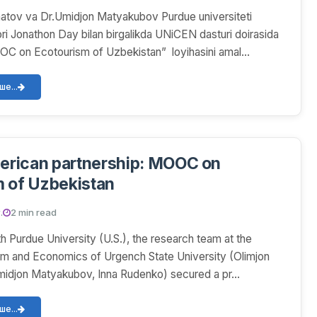
atov va Dr.Umidjon Matyakubov Purdue universiteti
i Jonathon Day bilan birgalikda UNiCEN dasturi doirasida
C on Ecotourism of Uzbekistan” loyihasini amal...
е...
rican partnership: MOOC on
 of Uzbekistan
.
2 min read
th Purdue University (U.S.), the research team at the
sm and Economics of Urgench State University (Olimjon
idjon Matyakubov, Inna Rudenko) secured a pr...
е...