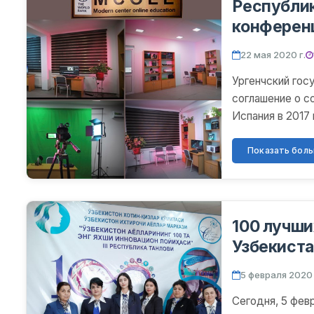
Республик
конферен
22 мая 2020 г.
Ургенчский гос
соглашение о с
Испания в 2017
бакалаврами, ма
Показать больш
100 лучш
Узбекист
5 февраля 2020 
Сегодня, 5 фев