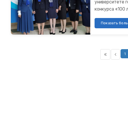
университете г
конкурса «100 
В нем принимаю
Показать больш
1