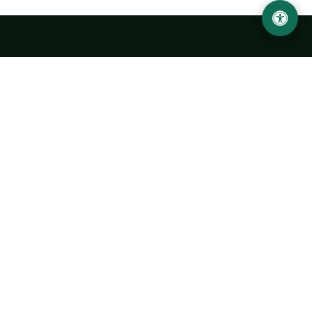
Ургенчский государственный университет
имени Абу Райхана Беруни
Адрес: 220100, Узбекистан, город Ургенч, улица Х. Олимжона,
14.
+998 62 224 6700
info@urdu.uz
Автобус 7, 13, 28
УНИВЕРСИТЕТ