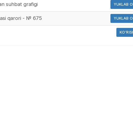
gan suhbat grafigi
YUKLAB O
asi qarori - № 675
YUKLAB O
KO'RIS