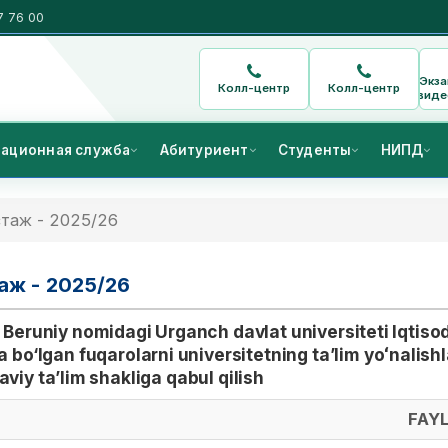
7 76 00
Экз
Колл-центр
Колл-центр
виде
ационная служба
Абитуриент
Студенты
НИПД
таж - 2025/26
аж - 2025/26
Beruniy nomidagi Urganch davlat universiteti Iqtiso
 bo‘lgan fuqarolarni universitetning ta’lim yoʻnalish
viy ta’lim shakliga qabul qilish
FAY