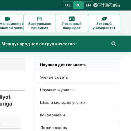
UZ
RU
EN
аменационное
Виртуальная
Резервный
Зеленый
онаблюдение
приемная
кандидат
университет
Международное сотрудничество
Научная деятельность
Учёные советы
Научные журналы
diyot
Школа молодых ученых
lariga
Конференции
L
Летние школы