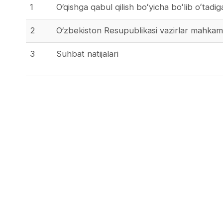
1
O‘qishga qabul qilish boʻyicha boʻlib oʻtadi
2
O‘zbekiston Resupublikasi vazirlar mahkam
3
Suhbat natijalari