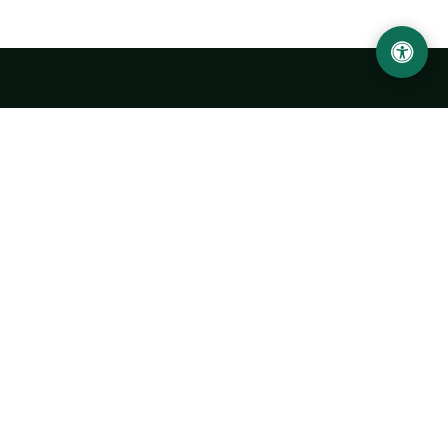
Ургенчский государственный университет
имени Абу Райхана Беруни
Адрес: 220100, Узбекистан, город Ургенч, улица Х. Олимжона,
14.
+998 62 224 6700
info@urdu.uz
Автобус 7, 13, 28
УНИВЕРСИТЕТ