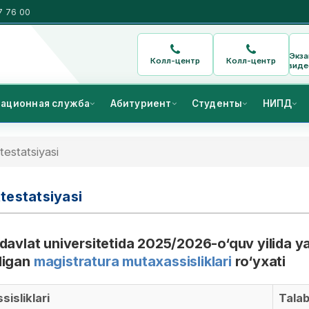
7 76 00
Экз
Колл-центр
Колл-центр
виде
ационная служба
Абитуриент
Студенты
НИПД
estatsiyasi
testatsiyasi
avlat universitetida 2025/2026-o‘quv yilida y
adigan
magistratura mutaxassisliklari
ro‘yxati
isliklari
Talab