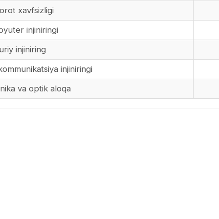
ot xavfsizligi
ter injiniringi
iy injiniring
mmunikatsiya injiniringi
ika va optik aloqa