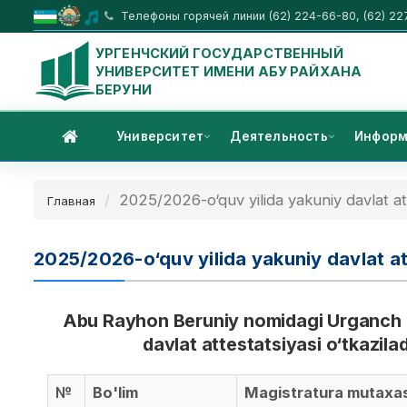
Телефоны горячей линии (62) 224-66-80, (62) 22
УРГЕНЧСКИЙ ГОСУДАРСТВЕННЫЙ
УНИВЕРСИТЕТ ИМЕНИ АБУ РАЙХАНА
БЕРУНИ
Университет
Деятельность
Информ
2025/2026-o‘quv yilida yakuniy davlat att
Главная
2025/2026-o‘quv yilida yakuniy davlat at
Abu Rayhon Beruniy nomidagi Urganch d
davlat attestatsiyasi o‘tkazil
№
Bo'lim
Magistratura mutaxass