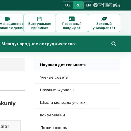
UZ
RU
EN
аменационное
Виртуальная
Резервный
Зеленый
онаблюдение
приемная
кандидат
университет
Международное сотрудничество
Научная деятельность
Учёные советы
Научные журналы
akuniy
Школа молодых ученых
Конференции
alar
Летние школы