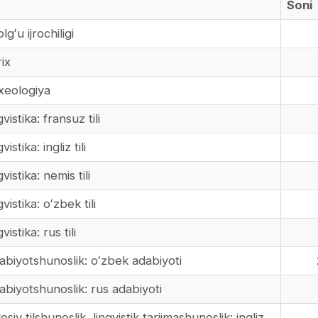
Soni
ʻu ijrochiligi
ix
xeologiya
stika: fransuz tili
tika: ingliz tili
istika: nemis tili
istika: oʻzbek tili
stika: rus tili
biyotshunoslik: oʻzbek adabiyoti
biyotshunoslik: rus adabiyoti
y tilshunoslik, lingvistik tarjimashunoslik: ingliz