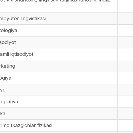
yuter lingvistikasi
xologiya
sodiyot
mli iqtisodiyot
keting
ogiya
myo
ografiya
ika
moʻtkazgichlar fizikasi