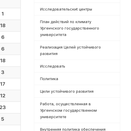
Исследовательскиt центры
1
План действий по климату
18
Ургенчского государственного
университета
6
Реализация Целей устойчивого
6
развития
18
Исследовать
3
Политика
17
Цели устойчивого развития
12
Работа, осуществленная в
23
Ургенчском государственном
университете
5
Внутренняя политика обеспечения