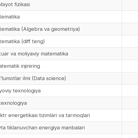
iyot fizikasi
tematika
ematika (Algebra va geometriya)
matika (diff teng)
uar va moliyaviy matematika
matik injiniring
umotlar ilmi (Data science)
yoviy texnologiya
texnologiya
r energetikasi tizimlari va tarmoqlari
ta tiklanuvchan energiya manbalari