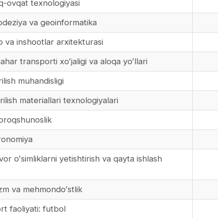
q-ovqat texnologiyasi
deziya va geoinformatika
 va inshootlar arxitekturasi
r transporti xoʻjaligi va aloqa yoʻllari
lish muhandisligi
ish materiallari texnologiyalari
proqshunoslik
ronomiya
r oʻsimliklarni yetishtirish va qayta ishlash
izm va mehmondoʻstlik
 faoliyati: futbol