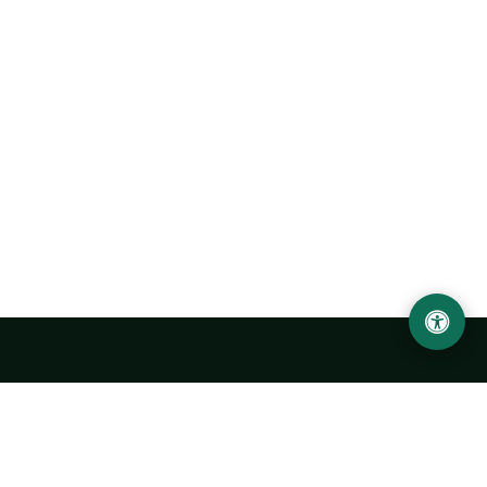
Ургенчский государственный университет
имени Абу Райхана Беруни
Адрес: 220100, Узбекистан, город Ургенч, улица Х. Олимжона,
14.