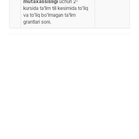
mutaxassisligi
uchun 2-
kursida taʼlim tili kesimida toʻliq
va toʻliq boʻlmagan taʼlim
grantlari soni.