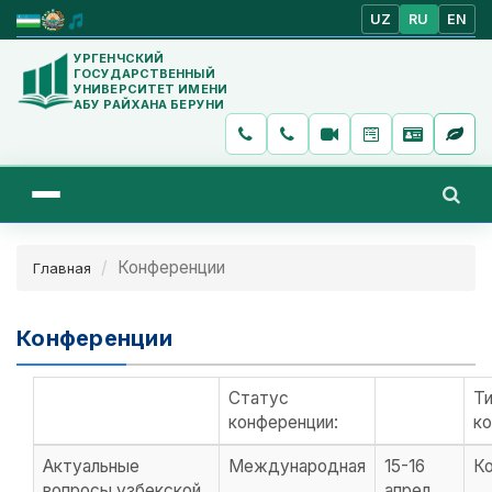
UZ
RU
EN
УРГЕНЧСКИЙ
ГОСУДАРСТВЕННЫЙ
УНИВЕРСИТЕТ ИМЕНИ
АБУ РАЙХАНА БЕРУНИ
Конференции
Главная
Конференции
Статус
Т
конференции:
к
Актуальные
Международная
15-16
К
вопросы узбекской
апрел