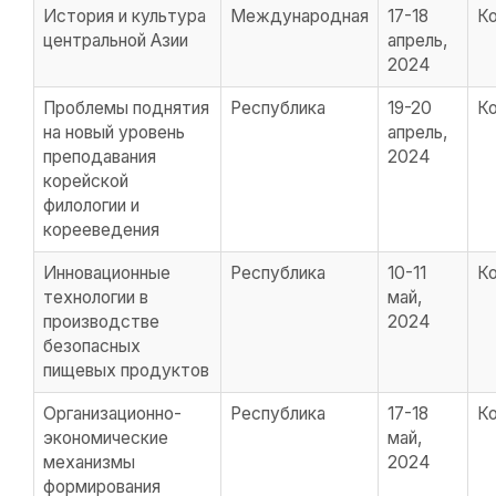
История и культура
Международная
17-18
К
центральной Азии
апрель,
2024
Проблемы поднятия
Республика
19-20
К
на новый уровень
апрель,
преподавания
2024
корейской
филологии и
корееведения
Инновационные
Республика
10-11
К
технологии в
май,
производстве
2024
безопасных
пищевых продуктов
Организационно-
Республика
17-18
К
экономические
май,
механизмы
2024
формирования