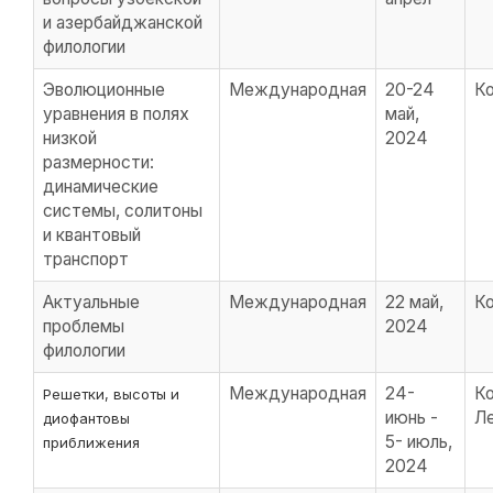
и азербайджанской
филологии
Эволюционные
Международная
20-24
К
уравнения в полях
май,
низкой
2024
размерности:
динамические
системы, солитоны
и квантовый
транспорт
Актуальные
Международная
22 май,
К
проблемы
2024
филологии
Международная
24-
Ко
Решетки, высоты и
июнь -
Ле
диофантовы
5- июль,
приближения
2024