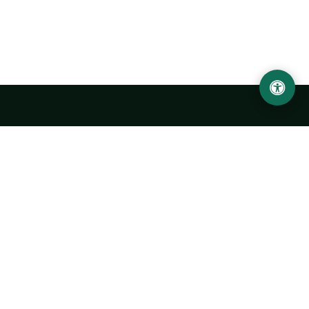
Ургенчский государственный университет
имени Абу Райхана Беруни
Адрес: 220100, Узбекистан, город Ургенч, улица Х. Олимжона,
14.
+998 62 224 6700
info@urdu.uz
Автобус 7, 13, 28