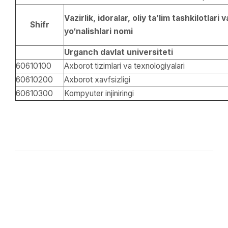
Vazirlik, idoralar, oliy ta’lim tashkilotlari v
Shifr
yo‘nalishlari nomi
Urganch davlat universiteti
60610100
Axborot tizimlari va texnologiyalari
60610200
Axborot xavfsizligi
60610300
Kompyuter injiniringi