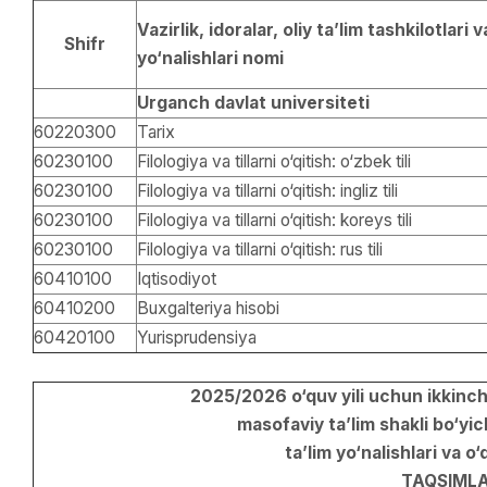
Vazirlik, idoralar, oliy ta’lim tashkilotlari v
Shifr
yo‘nalishlari nomi
Urganch davlat universiteti
60220300
Tarix
60230100
Filologiya va tillarni o‘qitish: o‘zbek tili
60230100
Filologiya va tillarni o‘qitish: ingliz tili
60230100
Filologiya va tillarni o‘qitish: koreys tili
60230100
Filologiya va tillarni o‘qitish: rus tili
60410100
Iqtisodiyot
60410200
Buxgalteriya hisobi
60420100
Yurisprudensiya
2025/2026 o‘quv yili uchun ikkinchi
masofaviy ta’lim shakli bo‘yi
ta’lim yo‘nalishlari va o‘q
TAQSIMLA