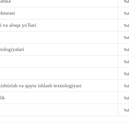
atika
Yuk
ekturasi
Yuk
i va aloqa yo'llari
Yuk
Yuk
nologiyalari
Yuk
Yuk
Yuk
ishtirish va qayta ishlash texnologiyasi
Yuk
lik
Yuk
Yuk