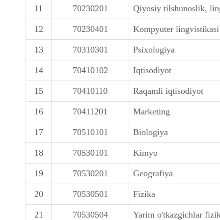
11
70230201
Qiyosiy tilshunoslik, lin
12
70230401
Kompyuter lingvistikasi
13
70310301
Psixologiya
14
70410102
Iqtisodiyot
15
70410110
Raqamli iqtisodiyot
16
70411201
Marketing
17
70510101
Biologiya
18
70530101
Kimyo
19
70530201
Geografiya
20
70530501
Fizika
21
70530504
Yarim o'tkazgichlar fizi