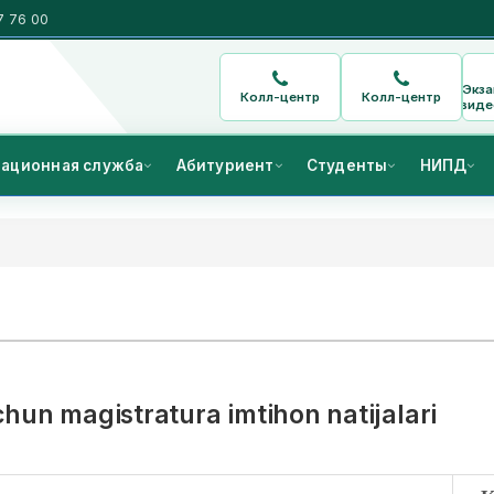
7 76 00
Экз
Колл-центр
Колл-центр
виде
ационная служба
Абитуриент
Студенты
НИПД
chun magistratura imtihon natijalari