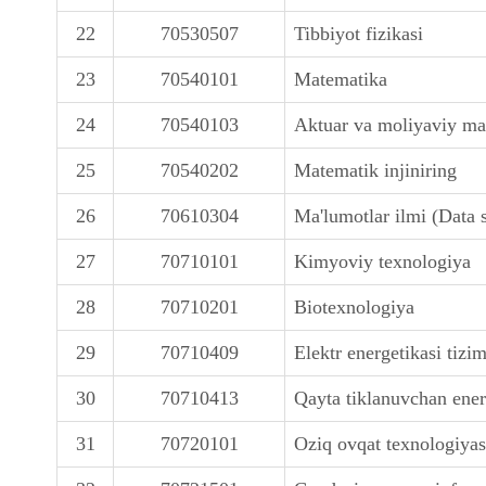
22
70530507
Tibbiyot fizikasi
23
70540101
Matematika
24
70540103
Aktuar va moliyaviy ma
25
70540202
Matematik injiniring
26
70610304
Ma'lumotlar ilmi (Data 
27
70710101
Kimyoviy texnologiya
28
70710201
Biotexnologiya
29
70710409
Elektr energetikasi tizim
30
70710413
Qayta tiklanuvchan ene
31
70720101
Oziq ovqat texnologiyas