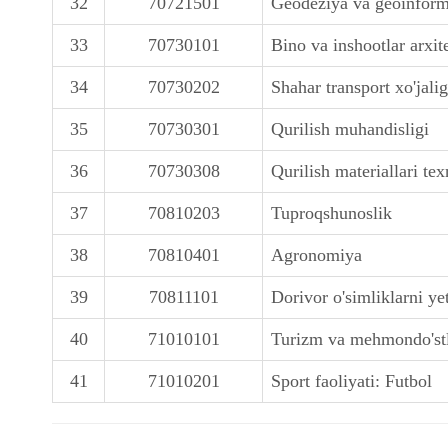
32
70721501
Geodeziya va geoinform
33
70730101
Bino va inshootlar arxit
34
70730202
Shahar transport xo'jalig
35
70730301
Qurilish muhandisligi
36
70730308
Qurilish materiallari tex
37
70810203
Tuproqshunoslik
38
70810401
Agronomiya
39
70811101
Dorivor o'simliklarni yet
40
71010101
Turizm va mehmondo'st
41
71010201
Sport faoliyati: Futbol