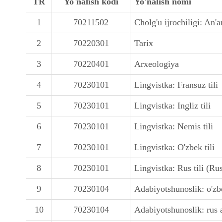
TR
Yo'nalish kodi
Yo'nalish nomi
1
70211502
Cholg'u ijrochiligi: An'a
2
70220301
Tarix
3
70220401
Arxeologiya
4
70230101
Lingvistka: Fransuz tili
5
70230101
Lingvistka: Ingliz tili
6
70230101
Lingvistka: Nemis tili
7
70230101
Lingvistka: O'zbek tili
8
70230101
Lingvistka: Rus tili (Ru
9
70230104
Adabiyotshunoslik: o'zb
10
70230104
Adabiyotshunoslik: rus a