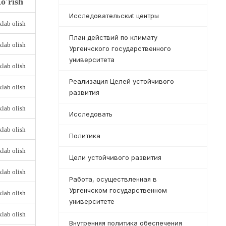
o'rish
Исследовательскиt центры
lab olish
План действий по климату
lab olish
Ургенчского государственного
университета
lab olish
Реализация Целей устойчивого
lab olish
развития
lab olish
Исследовать
lab olish
Политика
lab olish
Цели устойчивого развития
lab olish
Работа, осуществленная в
Ургенчском государственном
lab olish
университете
lab olish
Внутренняя политика обеспечения