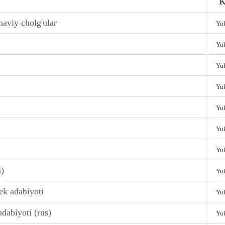
K
naviy cholg'ular
Yuk
Yuk
Yuk
Yuk
Yuk
Yuk
Yuk
s)
Yuk
ek adabiyoti
Yuk
dabiyoti (rus)
Yuk