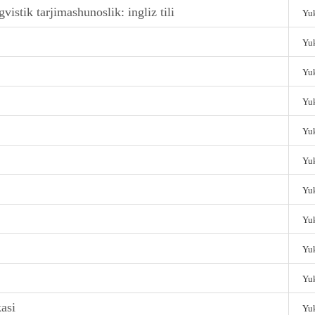
gvistik tarjimashunoslik: ingliz tili
Yuk
Yuk
Yuk
Yuk
Yuk
Yuk
Yuk
Yuk
Yuk
Yuk
kasi
Yuk