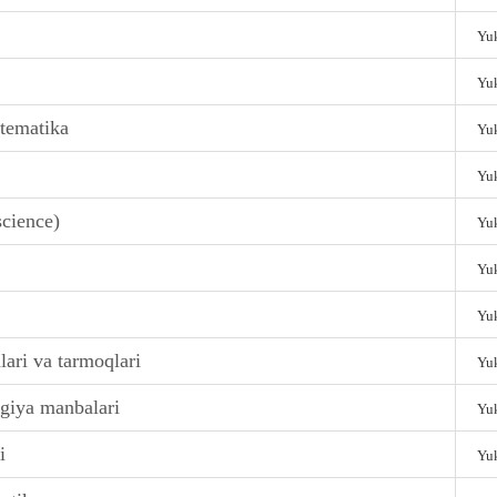
Yuk
Yuk
tematika
Yuk
Yuk
science)
Yuk
Yuk
Yuk
lari va tarmoqlari
Yuk
rgiya manbalari
Yuk
i
Yuk