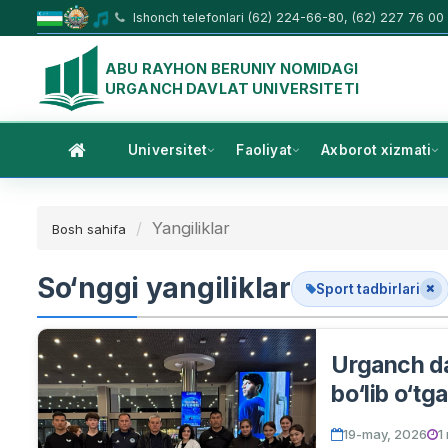
Ishonch telefonlari (62) 224-66-80, (62) 227 76 00
ABU RAYHON BERUNIY NOMIDAGI
URGANCH DAVLAT UNIVERSITETI
Universitet
Faoliyat
Axborot xizmati
Yangiliklar
Bosh sahifa
So‘nggi yangiliklar
Sport tadbirlari
Urganch dav
bo‘lib o‘tg
munosib ish
19-may, 2026
1