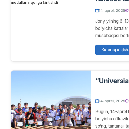
ishtirok e
14-aprel, 2025
kiritishdi
Joriy yilning 6-13
bo'yicha kattala
musobaqasi bo'l
Ko'proq o'qish..
14-aprel, 2025
Bugun, 14-aprel 
bo‘yicha o‘tkazil
so‘ng, tantanali t