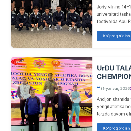
kiritishdi!
Joriy yilning 14–
universiteti tash
festivalida Abu 
Ko'proq o'qish..
UrDU TAL
CHEMPION
31-yanvar, 2026
Andijon shahrida 
yengil atletika 
tarzda davom etm
Ko'proq o'qish..