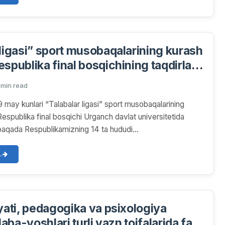
 ligasi” sport musobaqalarining kurash
espublika final bosqichining taqdirlash
'lib o'tdi
 min read
19 may kunlari “Talabalar ligasi” sport musobaqalarining
espublika final bosqichi Urganch davlat universitetida
baqada Respublikamizning 14 ta hududi...
.
iyati, pedagogika va psixologiya
alaba-yoshlari turli vazn toifalarida faol