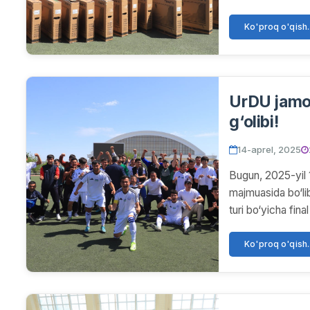
Ko'proq o'qish..
UrDU jamoa
g‘olibi!
14-aprel, 2025
Bugun, 2025-yil 
majmuasida bo‘li
turi bo‘yicha fin
Ko'proq o'qish..