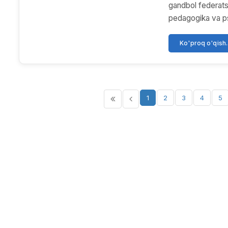
gandbol federatsi
pedagogika va psi
Ko'proq o'qish..
1
2
3
4
5