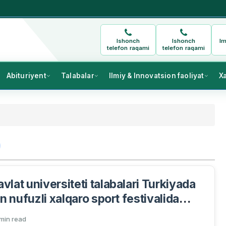
Ishonch
Ishonch
Im
telefon raqami
telefon raqami
Abituriyent
Talabalar
Ilmiy & Innovatsion faoliyat
X
lat universiteti talabalari Turkiyada
an nufuzli xalqaro sport festivalida
tirok etib, yuqori natijalarni qo‘lga
 min read