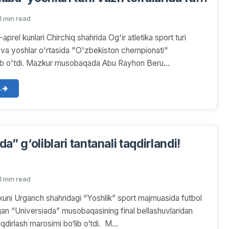
tib, kumush va bronza medallarni qo'lga
1 min read
-aprel kunlari Chirchiq shahrida Og'ir atletika sport turi
r va yoshlar o'rtasida "O'zbekiston chempionati"
ib o'tdi. Mazkur musobaqada Abu Rayhon Beru...
.
“Universiada” g‘oliblari tantanali taqdirlandi!
1 min read
kuni Urganch shahridagi “Yoshlik” sport majmuasida futbol
gan “Universiada” musobaqasining final bellashuvlaridan
aqdirlash marosimi bo‘lib o‘tdi. M...