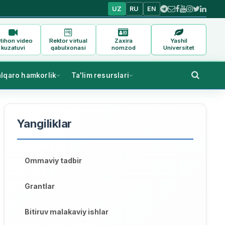
UZ
RU
EN
tihon video
Rektor virtual
Zaxira
Yashil
kuzatuvi
qabulxonasi
nomzod
Universitet
alqaro hamkorlik
Ta'lim resurslari
Yangiliklar
Ommaviy tadbir
Grantlar
Bitiruv malakaviy ishlar