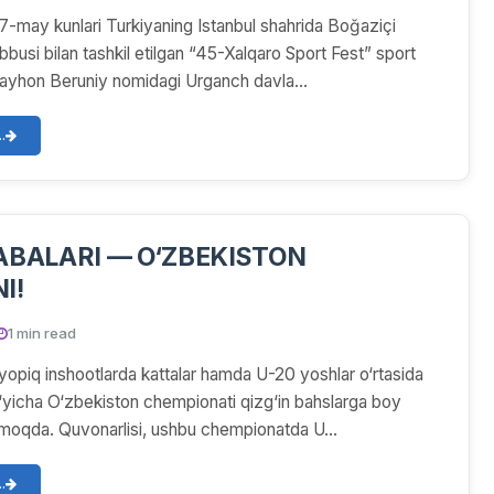
17-may kunlari Turkiyaning Istanbul shahrida Boğaziçi
abbusi bilan tashkil etilgan “45-Xalqaro Sport Fest” sport
Rayhon Beruniy nomidagi Urganch davla...
.
ABALARI — O‘ZBEKISTON
I!
1 min read
yopiq inshootlarda kattalar hamda U-20 yoshlar o‘rtasida
bo‘yicha O‘zbekiston chempionati qizg‘in bahslarga boy
oqda. Quvonarlisi, ushbu chempionatda U...
.