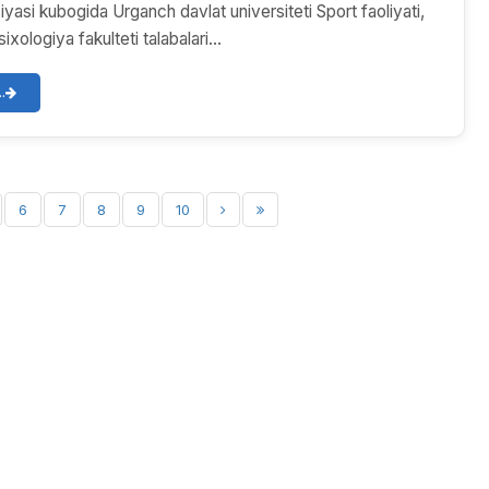
yasi kubogida Urganch davlat universiteti Sport faoliyati,
xologiya fakulteti talabalari...
.
6
7
8
9
10