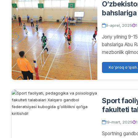
O‘zbekiston
bahslariga 
9-aprel, 2025
1
Joriy yilning 9-1
bahslariga Abu R
mezbonlik qilmoq
Ko'proq o'qish..
Sport faol
fakulteti t
kubogida g'
19-mart, 2025
1
Sportning gandbol