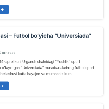
.
si – Futbol bo‘yicha “Universiada”
2 min read
14-aprel kuni Urganch shahridagi “Yoshlik” sport
b o‘tayotgan “Universiada” musobaqalarining futbol sport
al bellashuvi katta hayajon va murosasiz kura...
.