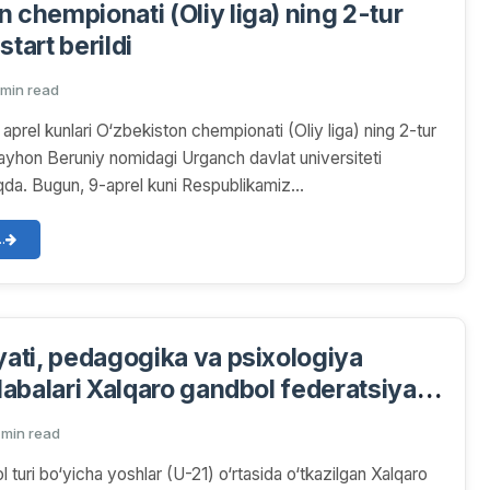
 chempionati (Oliy liga) ning 2-tur
start berildi
 min read
5 aprel kunlari O‘zbekiston chempionati (Oliy liga) ning 2-tur
ayhon Beruniy nomidagi Urganch davlat universiteti
da. Bugun, 9-aprel kuni Respublikamiz...
.
iyati, pedagogika va psixologiya
alabalari Xalqaro gandbol federatsiyasi
oliblikni qo‘lga kiritishdi!
 min read
 turi bo‘yicha yoshlar (U-21) o‘rtasida o‘tkazilgan Xalqaro