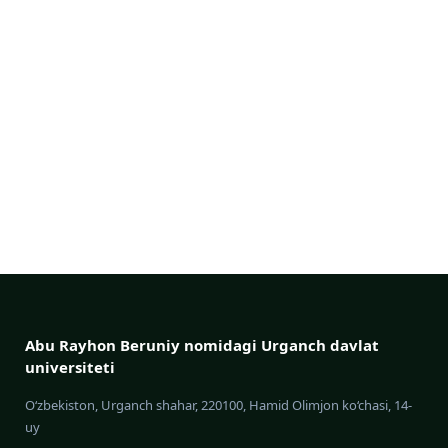
Abu Rayhon Beruniy nomidagi Urganch davlat
universiteti
O‘zbekiston, Urganch shahar, 220100, Hamid Olimjon ko‘chasi, 14-
uy