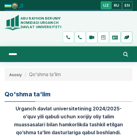
UZ
RU
EN
ABU RAYHON BERUNIY
NOMIDAGI URGANCH
DAVLAT UNIVERSITETI
Qo'shma ta'lim
Asosiy
Qo'shma ta'lim
Urganch davlat universitetining 2024/2025-
o’quv yili qabuli uchun xorijiy oliy talim
muassasalari bilan hamkorlikda tashkil etilgan
qo’shma ta’lim dasturlariga qabul boshlandi.