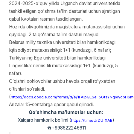
2024-2025-o'quv yilida Urganch davlat universitetida
tashkil etilgan qo'shma taʼlim dasturlari uchun ajratilgan
qabul kvotalari rasman tasdiqlangan.
Hozirda oliygohimizda magistratura mutaxassisligi uchun
quyidagi 2 ta qoʻshma ta’lim dasturi mavjud:
Belarus milliy texnika universiteti bilan hamkorlikdagi
Iqtisodiyot mutaxassisligi: 1+1 (kunduzgi, 6 nafar);
Turkiyaning Ege universiteti bilan hamkorlikdagi
Lingvistika: nemis tili mutaxassisligi: 1+1 (kunduzgi, 5
nafar).
Oʻqishni xohlovchilar ushbu havola orqali roʻyxatdan
oʻtishlari soʻraladi.
(
https://docs.google.com/forms/d/e/1FAIpQLSeF5GtsYNgRIyqbH
Arizalar 15-sentabrga qadar qabul qilinadi.
Qoʻshimcha ma’lumotlar uchun:
Xalqaro hamkorlik bo’limi (
)
https://t.me/UrDU_XAB
☎️+998622246611