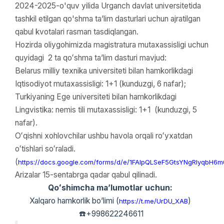
2024-2025-o'quv yilida Urganch davlat universitetida
tashkil etilgan qo'shma taʼlim dasturlari uchun ajratilgan
qabul kvotalari rasman tasdiqlangan.
Hozirda oliygohimizda magistratura mutaxassisligi uchun
quyidagi 2 ta qoʻshma ta’lim dasturi mavjud:
Belarus milliy texnika universiteti bilan hamkorlikdagi
Iqtisodiyot mutaxassisligi: 1+1 (kunduzgi, 6 nafar);
Turkiyaning Ege universiteti bilan hamkorlikdagi
Lingvistika: nemis tili mutaxassisligi: 1+1 (kunduzgi, 5
nafar).
Oʻqishni xohlovchilar ushbu havola orqali roʻyxatdan
oʻtishlari soʻraladi.
(
https://docs.google.com/forms/d/e/1FAIpQLSeF5GtsYNgRIyqbH
Arizalar 15-sentabrga qadar qabul qilinadi.
Qoʻshimcha ma’lumotlar uchun:
Xalqaro hamkorlik bo’limi (
)
https://t.me/UrDU_XAB
☎️+998622246611