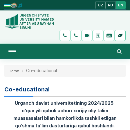
UZ
RU
EN
URGENCH STATE
UNIVERSITY NAMED
AFTER ABU RAYHAN
BIRUNI
Co-educational
Home
Co-educational
Urganch davlat universitetining 2024/2025-
o’quv yili qabuli uchun xorijiy oliy talim
muassasalari bilan hamkorlikda tashkil etilgan
qo’shma ta’lim dasturlariga qabul boshlandi.