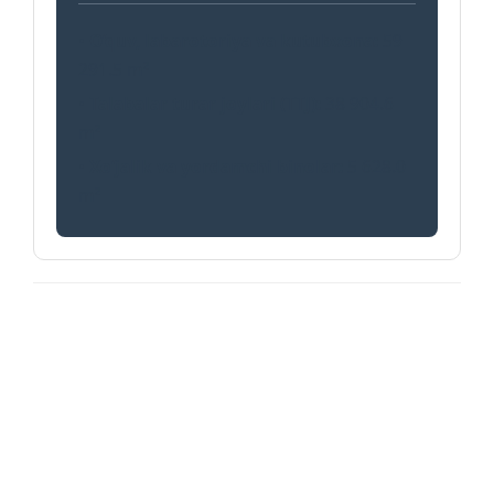
•
O‘quv, labarotoriya va kutubxona:
59
291.5 m²
•
Talabalar turar joylari (TTJ):
38 904.6
m²
•
Xo‘jalik va yordamchi binolar:
5 628.0
m²