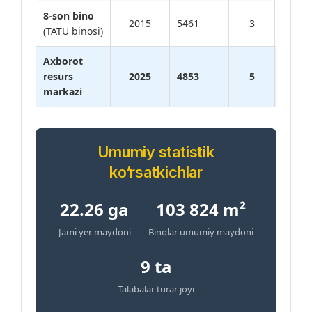
8-son bino
600
2015
5461
3
(TATU binosi)
o‘rin
Axborot
1000
resurs
2025
4853
5
o‘rin
markazi
Umumiy statistik
ko‘rsatkichlar
22.26 ga
103 824 m²
Jami yer maydoni
Binolar umumiy maydoni
9 ta
Talabalar turar joyi