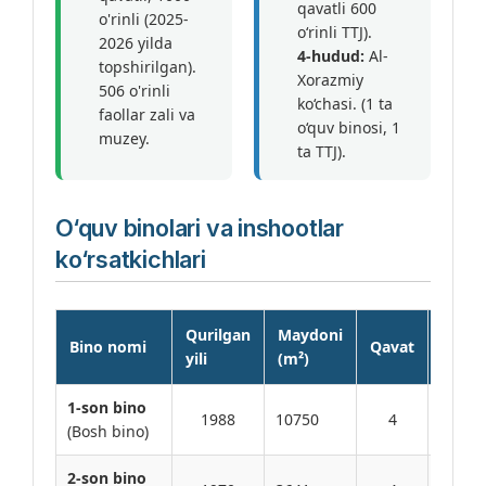
qavatli 600
o'rinli (2025-
o‘rinli TTJ).
2026 yilda
4-hudud:
Al-
topshirilgan).
Xorazmiy
506 o'rinli
ko‘chasi. (1 ta
faollar zali va
o‘quv binosi, 1
muzey.
ta TTJ).
O‘quv binolari va inshootlar
ko‘rsatkichlari
Qurilgan
Maydoni
Bino nomi
Qavat
Sig'im
yili
(m²)
1-son bino
2150
1988
10750
4
(Bosh bino)
o‘rin
2-son bino
950