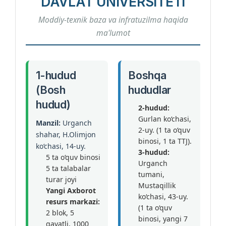
DAVLAT UNIVERSITETI
Moddiy-texnik baza va infratuzilma haqida
ma'lumot
1-hudud
Boshqa
(Bosh
hududlar
hudud)
2-hudud:
Gurlan ko‘chasi,
Manzil:
Urganch
2-uy. (1 ta o‘quv
shahar, H.Olimjon
binosi, 1 ta TTJ).
ko‘chasi, 14-uy.
3-hudud:
5 ta o‘quv binosi
Urganch
5 ta talabalar
tumani,
turar joyi
Mustaqillik
Yangi Axborot
ko‘chasi, 43-uy.
resurs markazi:
(1 ta o‘quv
2 blok, 5
binosi, yangi 7
qavatli, 1000