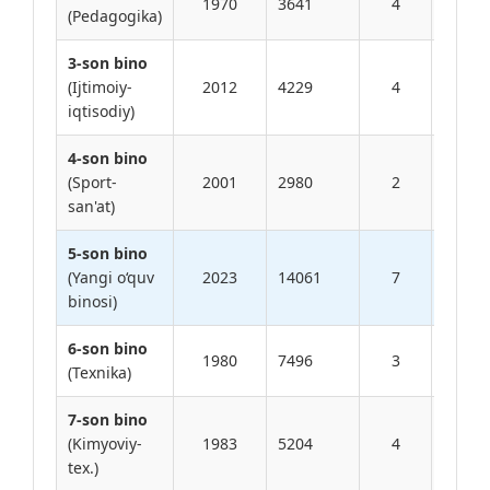
1970
3641
4
(Pedagogika)
o‘rin
3-son bino
600
(Ijtimoiy-
2012
4229
4
o‘rin
iqtisodiy)
4-son bino
660
(Sport-
2001
2980
2
o‘rin
san'at)
5-son bino
2000
(Yangi o‘quv
2023
14061
7
o‘rin
binosi)
6-son bino
1400
1980
7496
3
(Texnika)
o‘rin
7-son bino
1000
(Kimyoviy-
1983
5204
4
o‘rin
tex.)