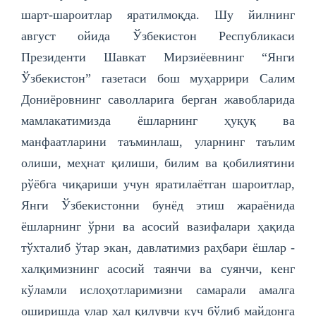
шарт-шароитлар яратилмоқда. Шу йилнинг
август ойида Ўзбекистон Республикаси
Президенти Шавкат Мирзиёевнинг “Янги
Ўзбекистон” газетаси бош муҳаррири Салим
Дониёровнинг саволларига берган жавобларида
мамлакатимизда ёшларнинг ҳуқуқ ва
манфаатларини таъминлаш, уларнинг таълим
олиши, меҳнат қилиши, билим ва қобилиятини
рўёбга чиқариши учун яратилаётган шароитлар,
Янги Ўзбекистонни бунёд этиш жараёнида
ёшларнинг ўрни ва асосий вазифалари ҳақида
тўхталиб ўтар экан, давлатимиз раҳбари ёшлар -
халқимизнинг асосий таянчи ва суянчи, кенг
кўламли ислоҳотларимизни самарали амалга
оширишда улар ҳал қилувчи куч бўлиб майдонга