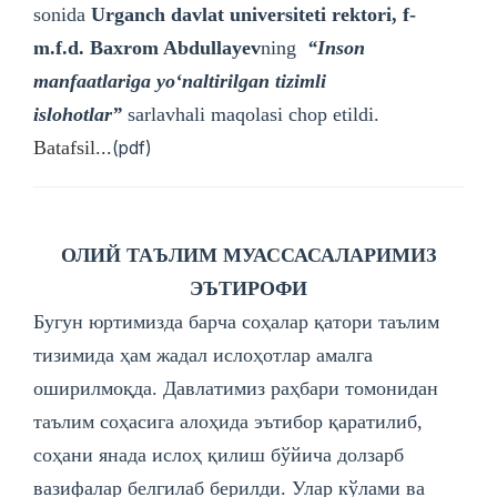
sonida
Urganch davlat universiteti rektori, f-
m.f.d. Baxrom Abdullayev
ning
“Inson
manfaatlariga yoʻnaltirilgan tizimli
islohotlar”
sarlavhali maqolasi chop etildi.
Batafsil...
(pdf)
ОЛИЙ ТАЪЛИМ МУАССАСАЛАРИМИЗ
ЭЪТИРОФИ
Бугун юртимизда барча соҳалар қатори таълим
тизимида ҳам жадал ислоҳотлар амалга
оширилмоқда. Давлатимиз раҳбари томонидан
таълим соҳасига алоҳида эътибор қаратилиб,
соҳани янада ислоҳ қилиш бўйича долзарб
вазифалар белгилаб берилди. Улар кўлами ва