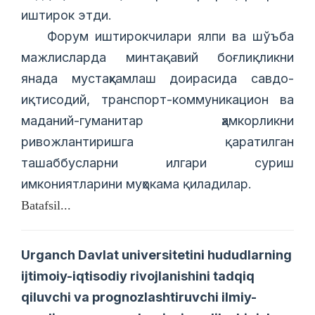
иштирок этди.
Форум иштирокчилари ялпи ва шўъба
мажлисларда минтақавий боғлиқликни
янада мустаҳкамлаш доирасида савдо-
иқтисодий, транспорт-коммуникацион ва
маданий-гуманитар ҳамкорликни
ривожлантиришга қаратилган
ташаббусларни илгари суриш
имкониятларини муҳокама қиладилар.
Batafsil...
Urganch Davlat universitetini hududlarning
ijtimoiy-iqtisodiy rivojlanishini tadqiq
qiluvchi va prognozlashtiruvchi ilmiy-