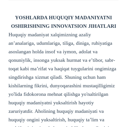
YOSHLARDA HUQUQIY MADANIYATNI
OSHIRISHNING INNOVATSION JIHATLARI
Huquqiy madaniyat xalqimizning azaliy
an’analariga, udumlariga, tiliga, diniga, ruhiyatiga
asoslangan holda insof va iymon, adolat va
qonuniylik, insonga yuksak hurmat va e’tibor, sabr-
toqat kabi ma’rifat va haqiqat tuygularini ongimizga
singdirishga xizmat qiladi. Shuning uchun ham
kishilarning fikrini, dunyoqarashini mustaqilligimiz
yo'lida fidokorona mehnat qilishga yo'naltirilgan
huquqiy madaniyatni yuksaltirish hayotiy
zaruriyatdir. Aholining huquqiy madaniyati va
huquqiy ongini yuksaltirish, huquqiy ta’lim va