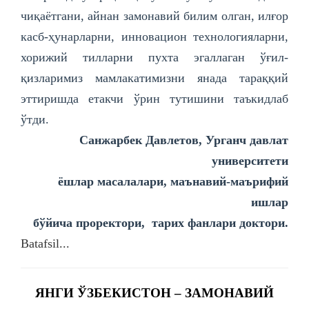
чиқаётгани, айнан замонавий билим олган, илғор
касб-ҳунарларни, инновацион технологияларни,
хорижий тилларни пухта эгаллаган ўғил-
қизларимиз мамлакатимизни янада тараққий
эттиришда етакчи ўрин тутишини таъкидлаб
ўтди.
Санжарбек Давлетов,
Урганч давлат
университети
ёшлар масалалари, маънавий-маърифий
ишлар
бўйича проректори, тарих фанлари доктори.
Batafsil...
ЯНГИ ЎЗБЕКИСТОН – ЗАМОНАВИЙ