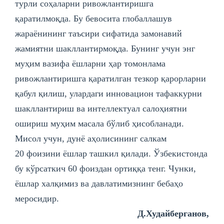
турли соҳаларни ривожлантиришга
қаратилмоқда. Бу бевосита глобаллашув
жараёнининг таъсири сифатида замонавий
жамиятни шакллантирмоқда. Бунинг учун энг
муҳим вазифа ёшларни ҳар томонлама
ривожлантиришга қаратилган тезкор қарорларни
қабул қилиш, улардаги инновацион тафаккурни
шакллантириш ва интеллектуал салоҳиятни
ошириш муҳим масала бўлиб ҳисобланади.
Мисол учун, дунё аҳолисининг салкам
20 фоизини ёшлар ташкил қилади. Ўзбекистонда
бу кўрсаткич 60 фоиздан ортиққа тенг. Чунки,
ёшлар халқимиз ва давлатимизнинг бебаҳо
меросидир.
Д.Худайберганов,