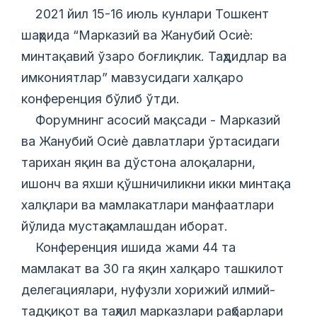
2021 йил 15-16 июль кунлари Тошкент
шаҳрида “Марказий ва Жанубий Осиѐ:
минтақавий ўзаро боғлиқлик. Таҳдидлар ва
имкониятлар” мавзусидаги халқаро
конференция бўлиб ўтди.
Форумнинг асосий мақсади - Марказий
ва Жанубий Осиѐ давлатлари ўртасидаги
тарихан яқин ва дўстона алоқаларни,
ишонч ва яхши қўшничиликни икки минтақа
халқлари ва мамлакатлари манфаатлари
йўлида мустаҳкамлашдан иборат.
Конференция ишида жами 44 та
мамлакат ва 30 га яқин халқаро ташкилот
делегациялари, нуфузли хорижий илмий-
тадқиқот ва таҳлил марказлари раҳбарлари