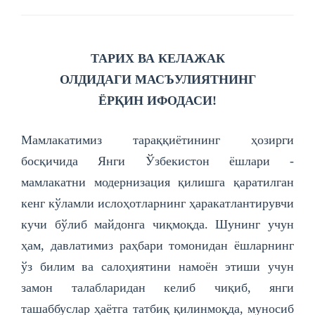
ТАРИХ ВА КЕЛАЖАК
ОЛДИДАГИ
МАСЪУЛИЯТНИНГ
ЁРҚИН ИФОДАСИ!
Мамлакатимиз тараққиётининг ҳозирги
босқичида Янги Ўзбекистон ёшлари -
мамлакатни модернизация қилишга қаратилган
кенг кўламли ислоҳотларнинг ҳаракатлантирувчи
кучи бўлиб майдонга чиқмоқда. Шунинг учун
ҳам, давлатимиз раҳбари томонидан ёшларнинг
ўз билим ва салоҳиятини намоён этиши учун
замон талабларидан келиб чиқиб, янги
ташаббуслар ҳаётга татбиқ қилинмоқда, муносиб