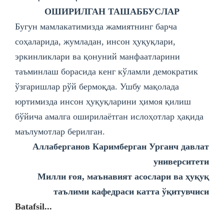
ОШИРИЛГАН ТАШАББУСЛАР
Бугун мамлакатимизда жамиятнинг барча
соҳаларида, жумладан, инсон ҳуқуқлари,
эркинликлари ва қонуний манфаатларини
таъминлаш борасида кенг кўламли демократик
ўзгаришлар рўй бермоқда. Ушбу мақолада
юртимизда инсон ҳуқуқларини ҳимоя қилиш
бўйича амалга оширилаётган ислоҳотлар ҳақида
маълумотлар берилган.
Аллаберганов Каримберган Урганч давлат
университети
Милли ғоя, маънавият асослари ва ҳуқуқ
таълими кафедраси катта ўқитувчиси
Batafsil...