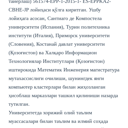
тайёрлаш) 561574-EPP-1-2015-1- ES-EPPKA2-
CBHE-JP лoйиҳаси қўлга киритган. Ушбу
лойиҳага асосан, Сантиаго де Компостела
университети (Испания), Турин политехника
институти (Италия), Приморск университети
(Словения), Костанай давлат университети
(Қозоғистон) ва Халқаро Информацион
Технологиялар Институтлари (Қозоғистон)
иштирокида Математик Инженерия магистратура
мутахассислиги очилиши, шунингдек янги
компьютер кластерлари билан жиҳозланган
ҳисоблаш марказлари ташкил қилиниши назарда
тутилган.
Унивeрситeтда хорижий олий таълим
муассасалари билан таълим ва илмий соҳада