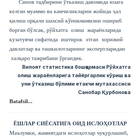
Синов тадбирини ўтказиш давомида юзага
келган муаммо ва камчиликларни жойида ҳал
қилиш орқали шахсий кўникмамизни ошириб
борган бўлсак, рўйхатга олиш жараёнларида
кузатувчи сифатида иштирок этган хорижий
давлатлар ва ташкилотларнинг экспертларидан
халқаро тажрибани ўргандик.
Вилоят статистика бошқармаси Рўйхатга
олиш жараёнларига тайёргарлик кўриш ва
уни ўтказиш бўлими етакчи мутахассиси
Санобар Қурбонова
Batafsil...
ЁШЛАР СИЁСАТИГА ОИД ИСЛОҲОТЛАР
Маълумки, жамиятдаги ислоҳотлар чуқурлашиб,