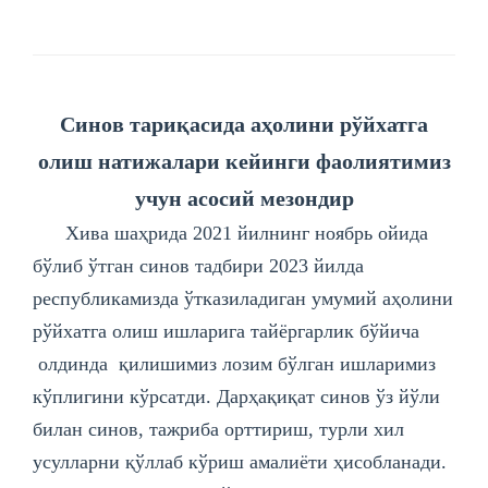
Синов тариқасида аҳолини рўйхатга
олиш натижалари кейинги фаолиятимиз
учун асосий мезондир
Хива шаҳрида 2021 йилнинг ноябрь ойида
бўлиб ўтган синов тадбири 2023 йилда
республикамизда ўтказиладиган умумий аҳолини
рўйхатга олиш ишларига тайёргарлик бўйича
олдинда қилишимиз лозим бўлган ишларимиз
кўплигини кўрсатди. Дарҳақиқат синов ўз йўли
билан синов, тажриба орттириш, турли хил
усулларни қўллаб кўриш амалиёти ҳисобланади.