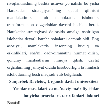
rivojlantirishning beshta ustuvor yo‘nalishi bo‘yicha
Harakatlar strategiyasi”ning qabul qilinishi
mamlakatimizda tub demokratik islohotlar,
transformatsion o‘zgarishlar davrini boshlab berdi.
Harakatlar strategiyasi doirasida amalga oshirilgan
islohotlar deyarli barcha sohalarni qamrab oldi. Eng
asosiysi, mamlakatda insonning huquq va
erkinliklari, sha’ni, qadr-qimmatini hurmat qilish,
qonuniy manfaatlarini himoya qilish, davlat
organlarining jamiyat oldida hisobdorligni ta’minlash
islohotlarning bosh maqsadi etib belgilandi.
Sanjarbek Davletov,
Urganch davlat universiteti
Yoshlar masalalari va ma’naviy-ma’rifiy ishlar
bo‘yicha
prorektori, tarix fanlari doktori
Batafsil...