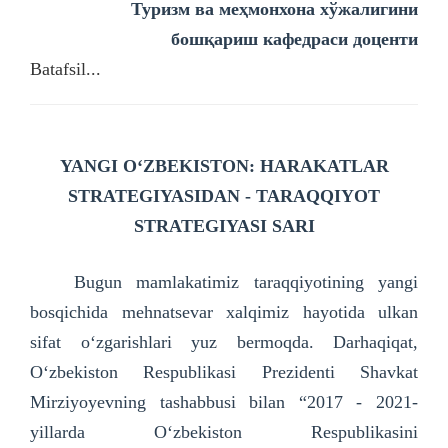
Туризм ва меҳмонхона хўжалигини
бошқариш кафедраси доценти
Batafsil...
YANGI O‘ZBEKISTON
: HARAKATLAR
STRATEGIYASIDAN - TARAQQIYOT
STRATEGIYASI SARI
Bugun mamlakatimiz taraqqiyotining yangi
bosqichida mehnatsevar xalqimiz hayotida ulkan
sifat o‘zgarishlari yuz bermoqda. Darhaqiqat,
O‘zbekiston Respublikasi Prezidenti Shavkat
Mirziyoyevning tashabbusi bilan “2017 - 2021-
yillarda O‘zbekiston Respublikasini