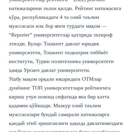
натижаларини эълон қилди. Рейтинг натижасига
кўра, республикадаги 4 та олий таълим
муассасаcи илк бор янги турдаги мақом —
“Reportеr” университетлар қаторида эътироф
этилди. Булар: Тошкент давлат юридик
университети, Тошкент педиатрия тиббиёт
институти, Турин политехника университети
ҳамда Урганч давлат университети.
Ушбу мақом орқали юқоридаги ОТМлар
дунёнинг ТОП университетлари рейтингига
кириш учун номзод сифатида яна бир катта
қадамни қўйишди. Мазкур олий таълим
муассасалари бундай самарали натижаларга
қандай этиб эришганлиги ҳақида давлатимиздаги
энг йирик университетлардан бири ҳисобланган