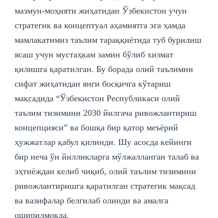
мазмун-моҳияти жиҳатидан Ўзбекистон учун
стратегик ва концептуал аҳамиятга эга ҳамда
мамлакатимиз таълим тараққиётида туб бурилиш
ясаш учун мустаҳкам замин бўлиб хизмат
қилишга қаратилган. Бу борада олий таълимни
сифат жиҳатидан янги босқичга кўтариш
мақсадида “Ўзбекистон Республикаси олий
таълим тизимини 2030 йилгача ривожлантириш
концепцияси” ва бошқа бир қатор меъёрий
ҳужжатлар қабул қилинди. Шу асосда кейинги
бир неча ўн йилликларга мўлжалланган талаб ва
эҳтиёждан келиб чиқиб, олий таълим тизимини
ривожлантиришга қаратилган стратегик мақсад
ва вазифалар белгилаб олинди ва амалга
оширилмоқда.