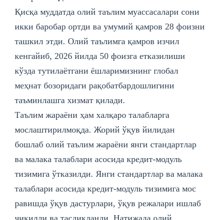
Қисқа муддатда олий таълим муассасалари сони
икки баробар ортди ва умумий қамров 28 фоизни
ташкил этди. Олий таълимга қамров изчил
кенгайиб, 2026 йилда 50 фоизга етказилиши
кўзда тутилаётгани ёшларимизнинг глобал
меҳнат бозоридаги рақобатбардошлигини
таъминлашга хизмат қилади.
Таълим жараёни ҳам халқаро талабларга
мослаштирилмоқда. Жорий ўқув йилидан
бошлаб олий таълим жараёни янги стандартлар
ва малака талаблари асосида кредит-модуль
тизимига ўтказилди. Янги стандартлар ва малака
талаблари асосида кредит-модуль тизимига мос
равишда ўқув дастурлари, ўқув режалари ишлаб
чиқилди ва тасдиқланди. Натижада олий