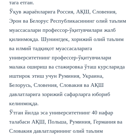
тага етган.
Ўқув жараёнларига Россия, АҚШ, Словения,
Эрон ва Белорус Республикасининг олий таълим
муассасалари профессор-ўқитувчилари жалб
қилинмоқда. Шунингдек, хорижий олий таълим
ва илмий тадқиқот муассасаларига
университетнинг профессер-ўқитувчилари
малака ошириш ва стажировка ўташ курсларида
иштирок этиш учун Руминия, Украина,
Белорусь, Словения, Словакия ва АҚШ
давлатларига хорижий сафарларга юбориб
келинмоқда.
Ўтган йилда эса университетнинг 40 нафар
талабаси АҚШ, Польша, Руминия, Германия ва
Словакия давлатларининг олий таълим