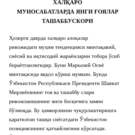
ХАЛҚАРО
МУНОСАБАТЛАРДА ЯНГИ ҒОЯЛАР
ТАШАББУСКОРИ
Ҳозирги даврда халқаро алоқалар
ривожидаги муҳим тенденцияси минтақавий,
сиѐсий ва иқтисодий жараѐнларни тобора ўсиб
бораѐтганлигидир. Буни Марказий Осиѐ
минтақасида яққол кўриш мумкин. Бунда
Ўзбекистон Республикаси Президенти Шавкат
Мирзиѐевнинг ғоя ва ташаббу слари
ривожланишнинг янги босқичига замин
бўлмоқда. Бу ҳамкорликни чуқурлаштиришга
қаратилган ташқи сиѐсатдаги Ўзбекистон
позициясининг қатъийлигини кўрсатади.