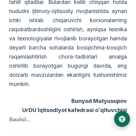
tahlil qiladilar. Bulardan kelib chiqqan holda
hududni ijtimoiy-iqtisodiy rivojlanishida aynan
ichki ishlab chiqaruvchi korxonalarning
raqobatbardoshligini oshirish, ayniqsa texnika
va texnologiyalar rivojlanib borayotgan hamda
deyarli barcha sohalarda bosqichma-bosqich
raqamlashtirish chora-tadbirlari amalga
oshirilib borayotgan bugungi davrda, eng
dolzarb mavzulardan ekanligini tushunishimiz
mumkin.
Bunyod Matyusupov
UrDU Iqtisodiyot kafedrasi oʻqituvchisi
Batafsil...