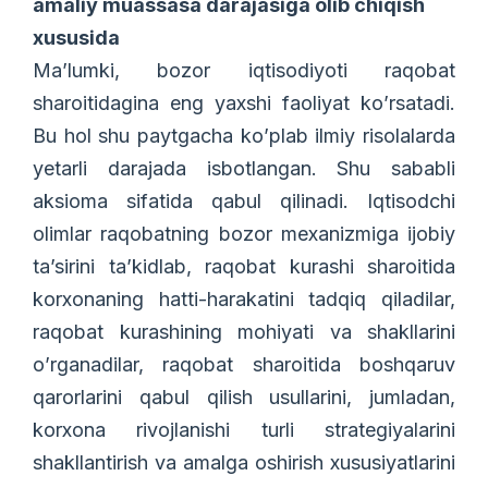
amaliy muassasa darajasiga olib chiqish
xususida
Ma’lumki, bozor iqtisodiyoti raqobat
sharoitidagina eng yaxshi faoliyat ko’rsatadi.
Bu hol shu paytgacha ko’plab ilmiy risolalarda
yetarli darajada isbotlangan. Shu sababli
aksioma sifatida qabul qilinadi. Iqtisodchi
olimlar raqobatning bozor mexanizmiga ijobiy
ta’sirini ta’kidlab, raqobat kurashi sharoitida
korxonaning hatti-harakatini tadqiq qiladilar,
raqobat kurashining mohiyati va shakllarini
o’rganadilar, raqobat sharoitida boshqaruv
qarorlarini qabul qilish usullarini, jumladan,
korxona rivojlanishi turli strategiyalarini
shakllantirish va amalga oshirish xususiyatlarini