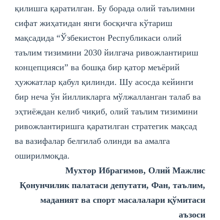
қилишга қаратилган. Бу борада олий таълимни
сифат жиҳатидан янги босқичга кўтариш
мақсадида “Ўзбекистон Республикаси олий
таълим тизимини 2030 йилгача ривожлантириш
концепцияси” ва бошқа бир қатор меъёрий
ҳужжатлар қабул қилинди. Шу асосда кейинги
бир неча ўн йилликларга мўлжалланган талаб ва
эҳтиёждан келиб чиқиб, олий таълим тизимини
ривожлантиришга қаратилган стратегик мақсад
ва вазифалар белгилаб олинди ва амалга
оширилмоқда.
Мухтор Ибрагимов, Олий Мажлис
Қонунчилик палатаси депутати, Фан, таълим,
маданият ва спорт масалалари қўмитаси
аъзоси