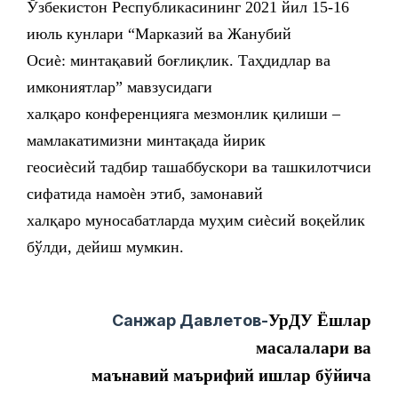
Ўзбекистон Республикасининг 2021 йил 15-16
июль кунлари “Марказий ва Жанубий
Осиѐ: минтақавий боғлиқлик. Таҳдидлар ва
имкониятлар” мавзусидаги
халқаро конференцияга мезмонлик қилиши –
мамлакатимизни минтақада йирик
геосиѐсий тадбир ташаббускори ва ташкилотчиси
сифатида намоѐн этиб, замонавий
халқаро муносабатларда муҳим сиѐсий воқейлик
бўлди, дейиш мумкин.
Санжар Давлетов-
УрДУ Ёшлар
масалалари ва
маънавий
маърифий ишлар бўйича