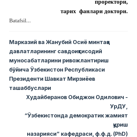
проректори,
тарих
фанлари доктори.
Batafsil...
Марказий ва Жанубий Осиё минтақа
давлатларининг савдоиқтисодий
муносабатларини ривожлантириш
бўйича Ўзбекистон Республикаси
Президенти Шавкат Мирзиёев
ташаббуслари
Худайберанов Обиджон Одилович -
УрДУ,
“Ўзбекистонда демократик жамият
қуриш
назарияси” кафедраси, ф.ф.д. (PhD)