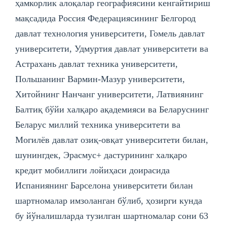
ҳамкорлик алоқалар географиясини кенгайтириш
мақсадида Россия Федерациясининг Белгород
давлат технология университети, Гомель давлат
университети, Удмуртия давлат университети ва
Астрахань давлат техника университети,
Польшанинг Вармин-Мазур университети,
Хитойнинг Нанчанг университети, Латвиянинг
Балтиқ бўйи халқаро ақадемияси ва Беларуснинг
Беларус миллий техника университети ва
Могилёв давлат озиқ-овқат университети билан,
шунингдек, Эрасмус+ дастурининг халқаро
кредит мобиллиги лойиҳаси доирасида
Испаниянинг Барселона университети билан
шартномалар имзоланган бўлиб, ҳозирги кунда
бу йўналишларда тузилган шартномалар сони 63