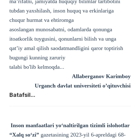
ma’rifatni, jamiyatda huquqiy bilimlar tartibotini
tubdan yaxshilash, inson huquq va erkinlariga
chuqur hurmat va ehtiromga
asoslangan munosabatni, odamlarda qonunga
itoatkorlik tuygusini, qonunlarni bilish va unga
qat’iy amal qilish saodatmandligini qaror toptirish
bugungi kunning zaruriy
talabi bo'lib kelmoqda...
Allaberganov Karimboy
Urganch davlat universiteti o’qituvchisi
Batafsil...
Inson manfaatlari yoʻnaltirilgan tizimli islohotlar
“Xalq soʻzi”
gazetasining 2023-yil 6-apreldagi 68-