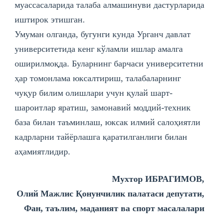
муассасаларида талаба алмашинуви дастурларида
иштирок этишган.
Умуман олганда, бугунги кунда Урганч давлат
университетида кенг кўламли ишлар амалга
оширилмоқда. Буларнинг барчаси университетни
ҳар томонлама юксалтириш, талабаларнинг
чуқур билим олишлари учун қулай шарт-
шароитлар яратиш, замонавий моддий-техник
база билан таъминлаш, юксак илмий салоҳиятли
кадрларни тайёрлашга қаратилганлиги билан
аҳамиятлидир.
Мухтор ИБРАГИМОВ,
Олий Мажлис Қонунчилик палатаси депутати,
Фан, таълим, маданият ва спорт масалалари