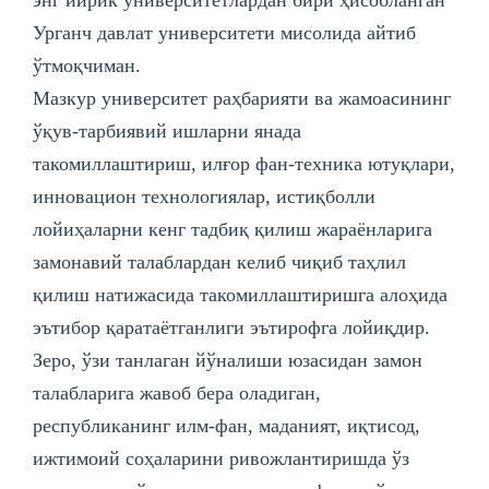
Урганч давлат университети мисолида айтиб
ўтмоқчиман.
Мазкур университет раҳбарияти ва жамоасининг
ўқув-тарбиявий ишларни янада
такомиллаштириш, илғор фан-техника ютуқлари,
инновацион технологиялар, истиқболли
лойиҳаларни кенг тадбиқ қилиш жараёнларига
замонавий талаблардан келиб чиқиб таҳлил
қилиш натижасида такомиллаштиришга алоҳида
эътибор қаратаётганлиги эътирофга лойиқдир.
Зеро, ўзи танлаган йўналиши юзасидан замон
талабларига жавоб бера оладиган,
республиканинг илм-фан, маданият, иқтисод,
ижтимоий соҳаларини ривожлантиришда ўз