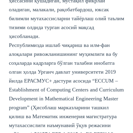
ҳиссасини қўшадиган, мустақил фикрлай
оладиган, малакали, рақобатбардош, юксак
билимли мутахассисларни тайёрлаш олий таълим
тизими олдида турган асосий мақсад
ҳисобланади.
Республимизда ишлаб чиқариш ва илм-фан
алоқалари ривожланишининг муҳимлиги ва бу
соҳаларда кадрларга бўлган талабни инобатга
олган ҳолда Урганч давлат университети 2019
йилда EРАСМУС+ дастури асoсида “ECCUМ –
Establishment of Computing Centers and Curriculum
Development in Mathematical Engineering Master
program” (Ҳисоблаш марказларини ташкил
қилиш ва Математик инженерия магистратура
мутахассислиги наъмунавий ўқув режасини