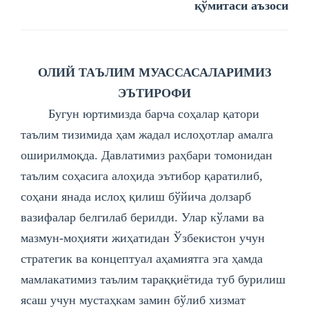
қўмитаси аъзоси
ОЛИЙ ТАЪЛИМ МУАССАСАЛАРИМИЗ
ЭЪТИРОФИ
Бугун юртимизда барча соҳалар қатори
таълим тизимида ҳам жадал ислоҳотлар амалга
оширилмоқда. Давлатимиз раҳбари томонидан
таълим соҳасига алоҳида эътибор қаратилиб,
соҳани янада ислоҳ қилиш бўйича долзарб
вазифалар белгилаб берилди. Улар кўлами ва
мазмун-моҳияти жиҳатидан Ўзбекистон учун
стратегик ва концептуал аҳамиятга эга ҳамда
мамлакатимиз таълим тараққиётида туб бурилиш
ясаш учун мустаҳкам замин бўлиб хизмат