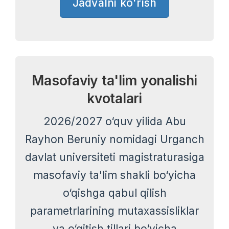
Jadvalni ko'rish
Masofaviy ta'lim yonalishi
kvotalari
2026/2027 o‘quv yilida Abu
Rayhon Beruniy nomidagi Urganch
davlat universiteti magistraturasiga
masofaviy ta'lim shakli bo‘yicha
o‘qishga qabul qilish
parametrlarining mutaxassisliklar
va o‘qitish tillari bo‘yicha