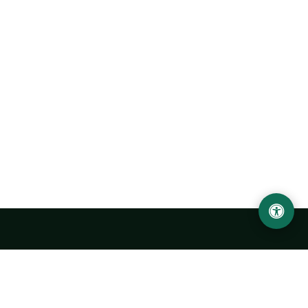
Abu Rayhon Beruniy nomidagi Urganch davlat
universiteti
O‘zbekiston, Urganch shahar, 220100, Hamid Olimjon ko‘chasi, 14-