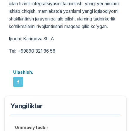
bilan tizimli integratsiyasini taʼminlash, yangi yechimlarni
ishlab chiqish, mamlakatda yoshlarni yangi iqtisodiyotni
shakllantirish jarayoniga jalb qilish, ularning tadbirkorlik
koʼnikmalarini rivojlantirishni maqsad qilib koʼygan.
Ijrochi: Karimova Sh. A
Tel: +99890 321 96 56
Ulashish:
Yangiliklar
Ommaviy tadbir