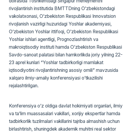
doirasida Toshkentdagi Singapur menejmentni
rivojlantirish institutida BMTTDning Oʼzbekistondagi
vakolatxonasi, Oʼzbekiston Respublikasi Innovatsion
rivojlanish vazirligi huzuridagi Yoshlar akademiyasi,
Oʼzbekiston Yoshlar ittifoqi, Oʼzbekiston Respublikasi
Yoshlar ishlari agentligi, Prognozlashtirish va
makroiqtisodiy instituti hamda Oʼzbekiston Respublikasi
Savdo-sanoat palatasi bilan hamkorlikda joriy yilning 22-
23 aprel kunlari “Yoshlar tadbirkorligi mamlakat
iqtisodiyotini rivojlantirishning asosiy omili” mavzusida
xalqaro ilmiy-amaliy konferensiyasi oʼtkazilishi
rejalashtirilgan.
Konferensiya oʼz oldiga davlat hokimiyati organlari, ilmiy
va taʼlim muassasalari vakillari, xorijiy ekspertlar hamda
tadbirkorlik tuzilmalari vakillarini tajriba almashish uchun
birlashtirish, shuningdek akademik muhitni real sektor