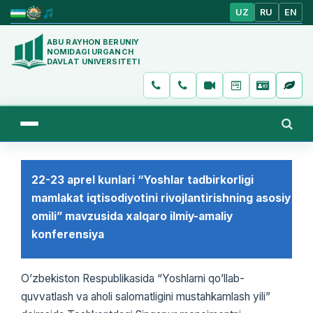
UZ
RU
EN
ABU RAYHON BERUNIY
NOMIDAGI URGANCH
DAVLAT UNIVERSITETI
22-23 aprel kunlari “Yoshlar tadbirkorligi
mamlakat iqtisodiyotini rivojlantirishning asosiy
omili” mavzusida xalqaro ilmiy-amaliy
konferensiya
Oʼzbekiston Respublikasida “Yoshlarni qoʼllab-
quvvatlash va aholi salomatligini mustahkamlash yili”