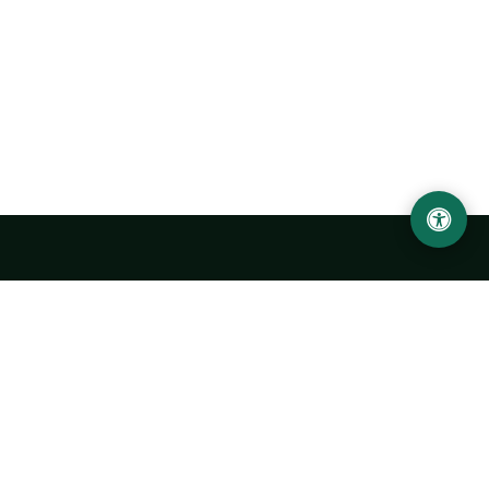
Abu Rayhon Beruniy nomidagi Urganch davlat
universiteti
O‘zbekiston, Urganch shahar, 220100, Hamid Olimjon ko‘chasi, 14-
uy
+998 62 224 6700
info@urdu.uz