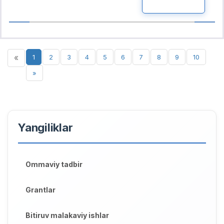
BATAFSIL
«
1
2
3
4
5
6
7
8
9
10
»
Yangiliklar
Ommaviy tadbir
Grantlar
Bitiruv malakaviy ishlar