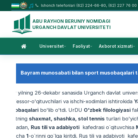
Ishonch telefonlari (62) 224-66-80, (62) 227 76 00
ABU RAYHON BERUNIY NOMIDAGI
URGANCH DAVLAT UNIVERSITETI
Universitet
Faoliyat
Axborot xizmati
Bayram munosabati bilan sport musobaqalari tas
Joriy yilning 26-dekabr sanasida Urganch davlat univers
professor-o'qituvchilari va ishchi-xodimlari ishtirokida
Y
musobaqalari
bo'lib o'tdi. UrDU
O'zbek filologiyasi
fak
sportning
shaxmat, shashka, stol tennis
turlari bo'yich
Jumladan,
Rus tili va adabiyoti
kafedrasi o`qituvchisa
bo`yicha
1
-o`rinni qo`lga kiritdi. Rus tili va adabiyoti ka