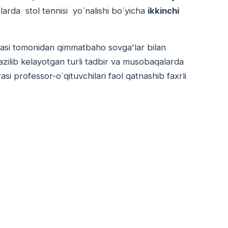
arda stol tennisi yo`nalishi bo`yicha
ikkinchi
 tomonidan qimmatbaho sovga'lar bilan
kazilib kelayotgan turli tadbir va musobaqalarda
asi professor-o`qituvchilari faol qatnashib faxrli