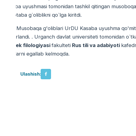
kasaba uyushmasi tomonidan tashkil qitingan musoboqal
marotaba g`oliblikni qo`lga kiritdi.
Musobaqa g'oliblari UrDU Kasaba uyushma qo'mitasi
taqdirlandi. . Urganch davlat universiteti tomonidan o`t
O'zbek filologiyasi
fakulteti
Rus tili va adabiyoti
kafedr
o`rinlarni egallab kelmoqda.
Ulashish: