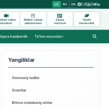
UZ
RU
EN
tihon video
Rektor virtual
Zaxira
Yashil
kuzatuvi
qabulxonasi
nomzod
Universitet
alqaro hamkorlik
Ta'lim resurslari
Yangiliklar
Ommaviy tadbir
Grantlar
Bitiruv malakaviy ishlar