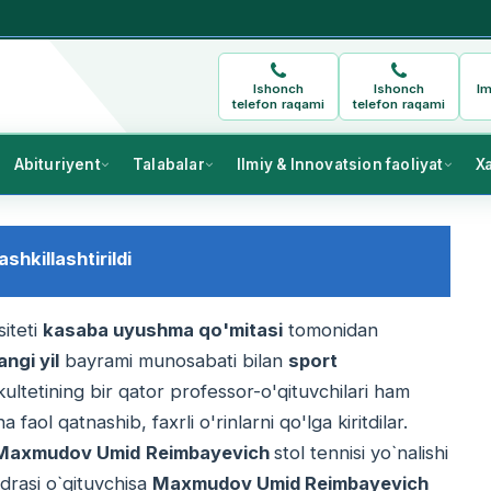
Ishonch
Ishonch
Im
telefon raqami
telefon raqami
Abituriyent
Talabalar
Ilmiy & Innovatsion faoliyat
X
hkillashtirildi
iteti
kasaba uyushma qo'mitasi
tomonidan
angi yil
bayrami munosabati bilan
sport
ultetining bir qator professor-o'qituvchilari ham
a faol qatnashib, faxrli o'rinlarni qo'lga kiritdilar.
Maxmudov Umid
Reimbayevich
stol tennisi yo`nalishi
fedrasi o`qituvchisa
Maxmudov Umid Reimbayevich